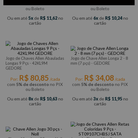
com
5% de desconto
no PIX
com
5% de desconto
no PIX
ou Boleto
ou Boleto
Ou em até
5
de
R$
11
,
62
no
Ou em até
6
de
R$
10
,
24
no
cartão
cartão
Jogo de Chaves Allen Abauladas
Jogo de Chave Allen Longa 2 - 8
Longas 9 Pçs - 42KL9M
mm (7 pçs) - GEDORE
GEDORE
R$
80
,
85
R$
34
,
08
Por:
/cada
Por:
/cada
com
5% de desconto
no PIX
com
5% de desconto
no PIX
ou Boleto
ou Boleto
Ou em até
8
de
R$
10
,
63
no
Ou em até
3
de
R$
11
,
95
no
cartão
cartão