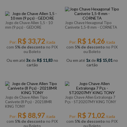
Jogo de Chave Allen 1,5 - 10
Jogo Chave Hexagonal Tipo
mm (9 pçs) - GEDORE
Canivete 1,5-8 mm - CORNETA
R$
33
,
72
R$
14
,
26
Por:
/cada
Por:
/cada
com
5% de desconto
no PIX
com
5% de desconto
no PIX
ou Boleto
ou Boleto
Ou em até
3
de
R$
11
,
83
no
Ou em até
1
de
R$
15
,
01
no
cartão
cartão
Jogo de Chave Allen Tipo
Jogo Chave Allen Extralonga 7
Canivete (8 Pçs) - 20218MR
Pçs - ST20207MY KING TONY
KING TONY
R$
88
,
97
R$
71
,
02
Por:
/cada
Por:
/cada
com
5% de desconto
no PIX
com
5% de desconto
no PIX
ou Boleto
ou Boleto