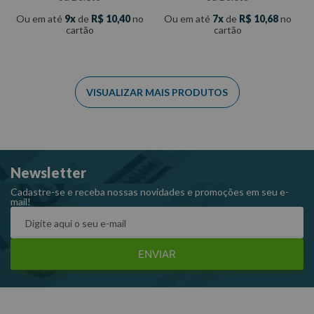
Ou em até
9
de
R$
10
,
40
no
Ou em até
7
de
R$
10
,
68
no
cartão
cartão
Newsletter
Cadastre-se e receba nossas novidades e promoções em seu e-
mail!
ENVIAR