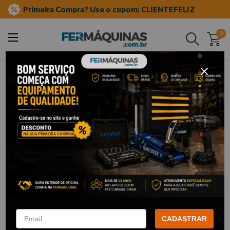
Primeira Compra? Use o cupom: CLIENTEFELIZ
0
Buscar
ferramentas manuais
jogo de chave allen
Jogo de Chave Allen
65
Filtrar
Jogo de Chave Allen Longa 1,5
Jogo de Chave Allen (25 Pçs) -
-10 mm 9 pçs- 42L9M GEDORE
SATA
CADASTRAR
R$
55
,
22
R$
58
,
37
Por:
/cada
Por:
/cada