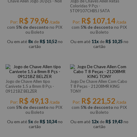
Chave Allen Jogo 30 pçs - Noll
Jogo de Chaves Allen Retas
Coloridas 9 Pçs -
ST09107CHBSJ SATA
R$
79
,
96
R$
107
,
14
Por:
/cada
Por:
/cada
com
5% de desconto
no PIX
com
5% de desconto
no PIX
ou Boleto
ou Boleto
Ou em até
8
de
R$
10
,
52
no
Ou em até
11
de
R$
10
,
25
no
cartão
cartão
Jogo de Chave Allen tipo
Jogo De Chave Allen Com Cabo
Canivete 1.5 a 8mm 8 Pçs -
T 8 Peças - 21208MR KING
09121BZ BELZER
TONY
R$
49
,
13
R$
221
,
52
Por:
/cada
Por:
/cada
com
5% de desconto
no PIX
com
5% de desconto
no PIX
ou Boleto
ou Boleto
Ou em até
5
de
R$
10
,
34
no
Ou em até
12
de
R$
19
,
43
no
cartão
cartão