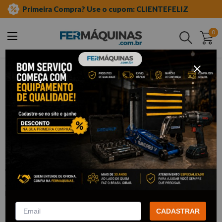
Primeira Compra? Use o cupom: CLIENTEFELIZ
0
Buscar
ferramentas manuais
jogo de chave allen
curta
Clique e veja!
Jogo de Chave Allen (25 Pçs) - SATA
:
ST09120SJ
SATA
R$
58
,
37
Por:
/cada
CADASTRAR
com
5% de desconto
no PIX ou Boleto