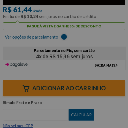
R$
61
,
44
/cada
Em
6
x de
R$
10
,
24
sem juros no cartão de crédito
PAGUE À VISTA E GANHE 5% DE DESCONTO
Ver opções de parcelamento
ADICIONAR AO CARRINHO
Não sei meu CEP