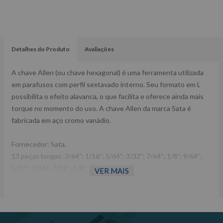
Detalhes do Produto
Avaliações
A chave Allen (ou chave hexagonal) é uma ferramenta utilizada
em parafusos com perfil sextavado interno. Seu formato em L
possibilita o efeito alavanca, o que facilita e oferece ainda mais
torque no momento do uso. A chave Allen da marca Sata é
fabricada em aço cromo vanádio.
Fornecedor: Sata.
13 peças longas: 3/64”; 1/16”; 5/64”; 3/32”; 7/64”; 1/8”; 9/64”;
5/32”; 3/16”; 7/32”; 1/4”; 5/16”; 3/8”.
VER MAIS
12 peças curtas: 0,7; 0,9; 1,3; 1,5; 2; 2,5; 3; 4; 5; 6; 8; 10 mm.
Peso: 0,742 kg.
Referência: ST09120SJ.