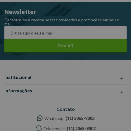
5/16”; 3/8”; 7/16”; 1/2”.
Newsletter
Peso: 0,650 kg.
Referência: 42 – 12P.
Cadastre-se e receba nossas novidades e promoções em seu e-
mail!
ENVIAR
Institucional
Informações
Contato
Whatsapp:
(11) 2065-9002
Televendas:
(11) 2065-9002