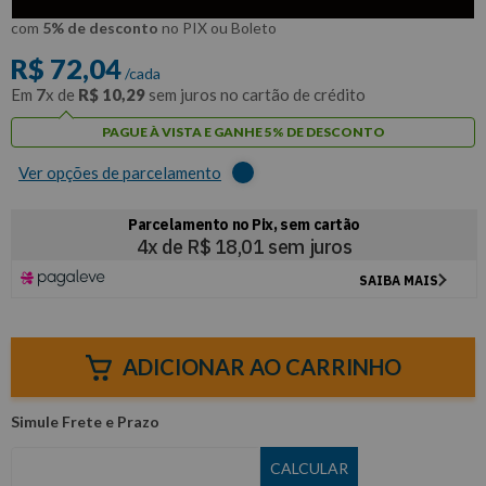
R$
68
,
44
Por:
/cada
com
5% de desconto
no PIX ou Boleto
R$
72
,
04
/cada
Em
7
x de
R$
10
,
29
sem juros no cartão de crédito
PAGUE À VISTA E GANHE 5% DE DESCONTO
Ver opções de parcelamento
ADICIONAR AO CARRINHO