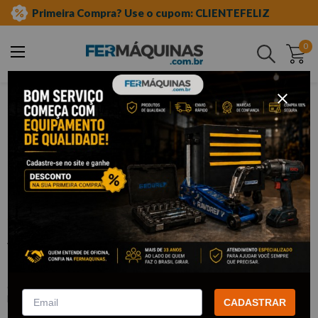
Primeira Compra? Use o cupom: CLIENTEFELIZ
0
Buscar
ferramentas manuais
jogo de chave allen
curta
Clique e veja!
Jogo de Chave Allen 1/16" - 1/2" (12
pçs) - GEDORE
:
4212P
GEDORE
CADASTRAR