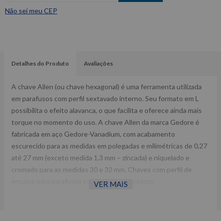
Não sei meu CEP
Detalhes do Produto
Avaliações
A chave Allen (ou chave hexagonal) é uma ferramenta utilizada
em parafusos com perfil sextavado interno. Seu formato em L
possibilita o efeito alavanca, o que facilita e oferece ainda mais
torque no momento do uso. A chave Allen da marca Gedore é
fabricada em aço Gedore-Vanadium, com acabamento
escurecido para as medidas em polegadas e milimétricas de 0,27
até 27 mm (exceto medida 1,3 mm – zincada) e niquelado e
cromado para as medidas 30 e 32 mm. Chaves com perfil de
encaixe para parafusos com sextavado interno.
VER MAIS
Fornecedor: Gedore.
12 chaves: 1/16”; 5/64”; 3/32”; 1/8”; 5/32”; 3/16”; 7/32”; 1/4”;