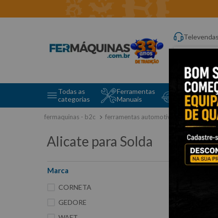
Televenda
Digite aqui o q
Todas as
Ferramentas
Ferramentas 
categorias
Manuais
e Máquinas
ferramentas automotivas especiais
Alicate para Solda
Marca
6
CORNETA
GEDORE
WAFT