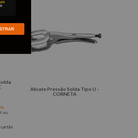
STRAR
Solda
E
Alicate Pressão Solda Tipo U -
CORNETA
da
X ou
 cartão