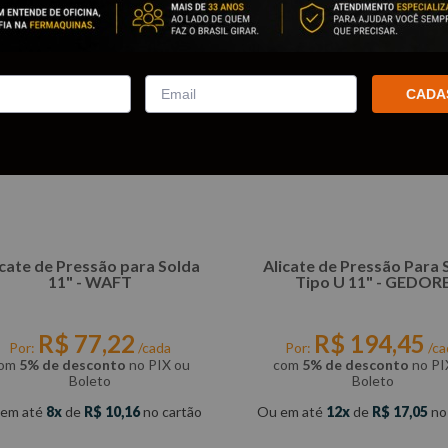
CADA
icate de Pressão para Solda
Alicate de Pressão Para 
11" - WAFT
Tipo U 11" - GEDOR
R$
77
,
22
R$
194
,
45
Por:
/cada
Por:
/ca
om
5% de desconto
no PIX ou
com
5% de desconto
no PI
Boleto
Boleto
 em até
8
de
R$
10
,
16
no cartão
Ou em até
12
de
R$
17
,
05
no