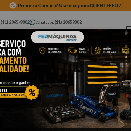
Primeira Compra? Use o cupom: CLIENTEFELIZ
s
(11) 2065-9002
Whatsapp
(11) 20659002
ue você procura...
Elétricas
Ferramentas
Ferramentas
Eq
Pneumáticas
Automotivas Especiais
Au
carroceria e funilaria
alicate para solda