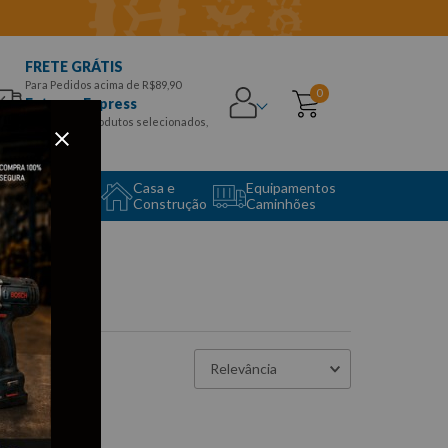
FRETE GRÁTIS
Para Pedidos acima de R$89,90
0
Entrega Express
para CEPS e produtos selecionados,
Aproveite!
uipamento
Casa e
Equipamentos
to Center
Construção
Caminhões
Relevância