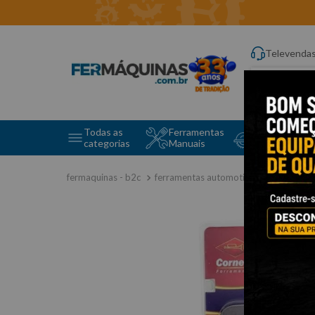
Televenda
Digite aqui o q
Todas as
Ferramentas
Ferramentas 
categorias
Manuais
e Máquinas
ferramentas automotivas especiais