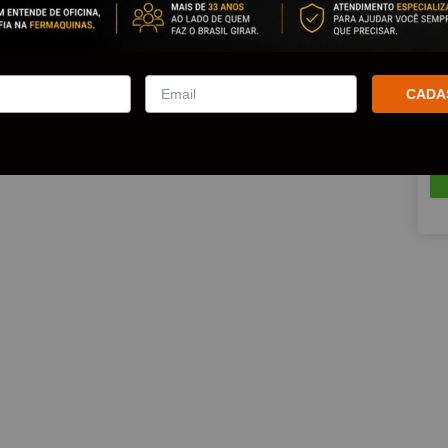
Est
Que
CADA