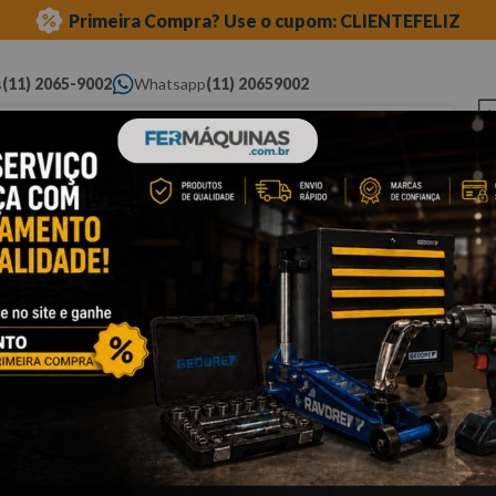
Primeira Compra? Use o cupom: CLIENTEFELIZ
s
(11) 2065-9002
Whatsapp
(11) 20659002
ue você procura...
Elétricas
Ferramentas
Ferramentas
Eq
Pneumáticas
Automotivas Especiais
Au
carroceria e funilaria
alicate para solda
Cli
A
-