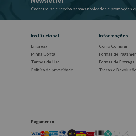
Newsletter
-Imagens meramente ilustrativas
-Todas as informações divulgadas são de responsabili
Cadastre-se e receba nossas novidades e promoções e
Institucional
Informações
Empresa
Como Comprar
Minha Conta
Formas de Pagame
Termos de Uso
Formas de Entrega
Política de privacidade
Trocas e Devoluçõ
Pagamento