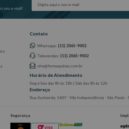
dade do Fabricante/ Fornecedor.
m seu e-mail!
Contato
Whatsapp:
(11) 2065-9002
nto
Televendas:
(11) 2065-9002
site@fermaquinas.com.br
es
Horário de Atendimento
Seg à Sex das 8h às 18h | Sáb das 8h às 12h
Endereço
Rua Auriverde, 1607 - Vila Independência - São Paulo 
Segurança
Impl