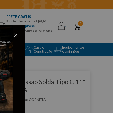
FRETE GRÁTIS
Para Pedidos acima de R$89,90
0
Entrega Express
para CEPS e produtos selecionados,
Aproveite!
uipamento
Casa e
Equipamentos
to Center
Construção
Caminhões
que e veja!
licate Pressão Solda Tipo C 11"
 CORNETA
:
4133611
CORNETA