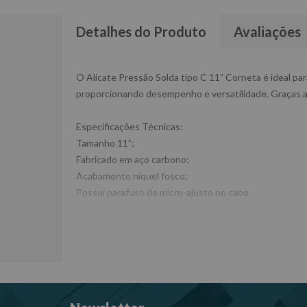
Detalhes do Produto
Avaliações
O Alicate Pressão Solda tipo C 11” Corneta é ideal par
proporcionando desempenho e versatilidade. Graças ao s
Especificações Técnicas:
Tamanho 11”;
Fabricado em aço carbono;
Acabamento níquel fosco;
Possui parafuso de micro-ajusto no cabo.
Dimensões CxLxA (mm):170x20x355
Peso: 0,75 Kg
Ref: 4133611
Garantia: 90 Dias
Fabricante: CORNETA