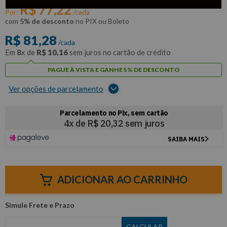
R$
77
,
22
Por:
/cada
com
5% de desconto
no PIX ou Boleto
R$
81
,
28
/cada
Em
8
x de
R$
10
,
16
sem juros no cartão de crédito
PAGUE À VISTA E GANHE 5% DE DESCONTO
Ver opções de parcelamento
ADICIONAR AO CARRINHO