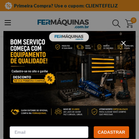
Primeira Compra? Use o cupom: CLIENTEFELIZ
0
Buscar
ferramentas automotivas especiais
carroceria e funilaria
alicate para solda
Clique e veja!
Alicate de Pressão para Solda 11" -
WAFT
:
F6006
CADASTRAR
WAFT