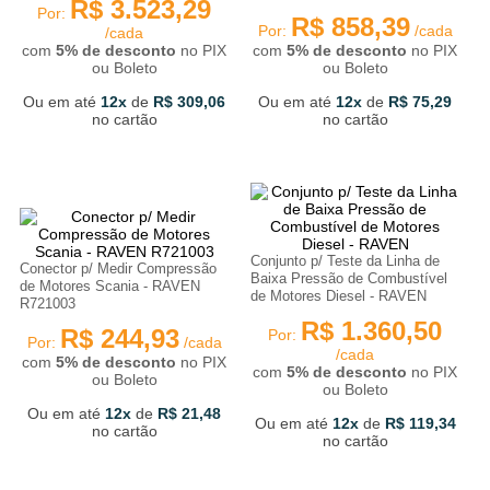
R$
3
.
523
,
29
Por:
R$
858
,
39
Por:
/cada
/cada
com
5% de desconto
no PIX
com
5% de desconto
no PIX
ou Boleto
ou Boleto
Ou em até
12
de
R$
309
,
06
Ou em até
12
de
R$
75
,
29
no cartão
no cartão
Conjunto p/ Teste da Linha de
Conector p/ Medir Compressão
Baixa Pressão de Combustível
de Motores Scania - RAVEN
de Motores Diesel - RAVEN
R721003
R$
1
.
360
,
50
R$
244
,
93
Por:
Por:
/cada
/cada
com
5% de desconto
no PIX
com
5% de desconto
no PIX
ou Boleto
ou Boleto
Ou em até
12
de
R$
21
,
48
Ou em até
12
de
R$
119
,
34
no cartão
no cartão