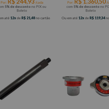
R$
244
,
93
R$
1
.
360
,
50
Por:
/cada
Por:
/
om
5% de desconto
no PIX ou
com
5% de desconto
no PI
Boleto
Boleto
em até
12
de
R$
21
,
48
no cartão
Ou em até
12
de
R$
119
,
34
no
COMPRAR
COMPRAR