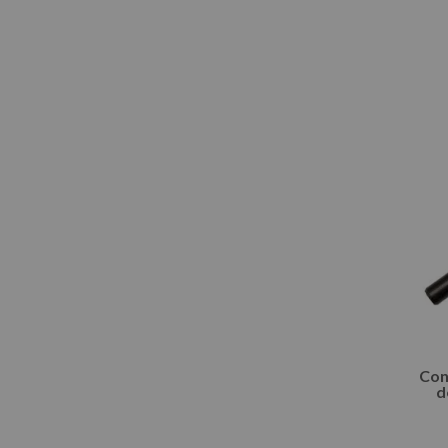
Con
d