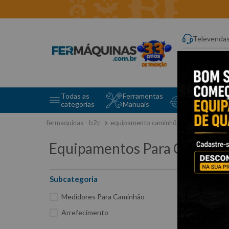
Televenda
Digite aqui o q
Todas as
Ferramentas
Ferramentas 
categorias
Manuais
e Máquinas
equipamento caminhões
equipamen
Equipamentos Para Caminh
Subcategoria
18
Medidores Para Caminhão
Arrefecimento