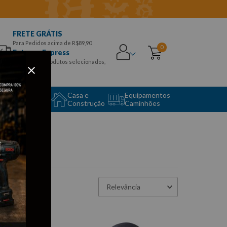
FRETE GRÁTIS
Para Pedidos acima de R$89,90
0
Entrega Express
para CEPS e produtos selecionados,
Aproveite!
uipamento
Casa e
Equipamentos
to Center
Construção
Caminhões
Relevância