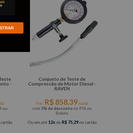
STRAR
Teste
Conjunto de Teste de
ento -
Compressão de Motor Diesel -
RAVEN
R$
858
,
39
da
Por:
/cada
X ou
com
5% de desconto
no PIX ou
Boleto
 cartão
Ou em até
12
de
R$
75
,
29
no cartão