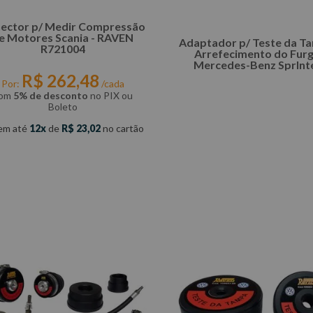
ector p/ Medir Compressão
e Motores Scania - RAVEN
Adaptador p/ Teste da T
R721004
Arrefecimento do Fur
Mercedes-Benz SprInte
RAVEN
R$
262
,
48
Por:
/cada
om
5% de desconto
no PIX ou
Boleto
em até
12
de
R$
23
,
02
no cartão
COMPRAR
INDISPONÍVE