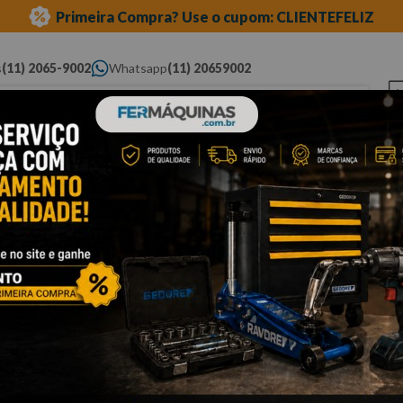
Primeira Compra? Use o cupom: CLIENTEFELIZ
s
(11) 2065-9002
Whatsapp
(11) 20659002
ue você procura...
Elétricas
Ferramentas
Ferramentas
Eq
Pneumáticas
Automotivas Especiais
Au
tos para caminhões
ões