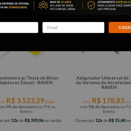
CADA
nômetro p/ Teste de Bicos
Adaptador Universal de 
Injetores Diesel - RAVEN
do Sistema de Arrefecim
RAVEN
R$
3
.
523
,
29
R$
178
,
83
or:
/cada
Por:
/ca
om
5% de desconto
no PIX ou
com
5% de desconto
no PI
Boleto
Boleto
m até
12
de
R$
309
,
06
no cartão
Ou em até
12
de
R$
15
,
68
no