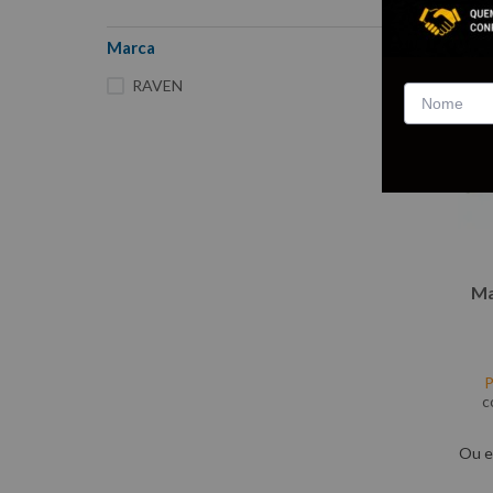
Marca
RAVEN
Ma
P
c
Ou e