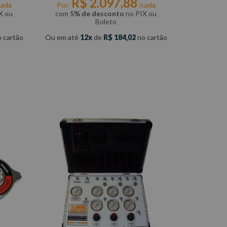
R$
2
.
097
,
88
cada
Por:
/cada
X ou
com
5% de desconto
no PIX ou
Boleto
 cartão
Ou em até
12
de
R$
184
,
02
no cartão
COMPRAR