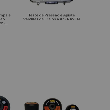
ampa e
Teste de Pressão e Ajuste
gão
Válvulas de Freios a Ar - RAVEN
r -
L
INDISPONÍVEL