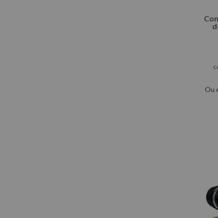
Con
d
c
Ou 