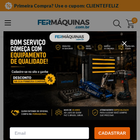
Primeira Compra? Use o cupom: CLIENTEFELIZ
0
Buscar
equipamento caminhões
equipamentos para caminhões
medidores para caminhão
Clique e veja!
Manômetro p/ Teste de Bicos Injetores
Diesel - RAVEN
:
R109679
CADASTRAR
RAVEN