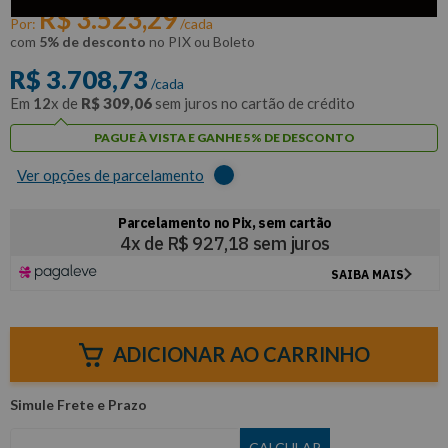
R$
3
.
523
,
29
Por:
/cada
com
5% de desconto
no PIX ou Boleto
R$
3
.
708
,
73
/cada
Em
12
x de
R$
309
,
06
sem juros no cartão de crédito
PAGUE À VISTA E GANHE 5% DE DESCONTO
Ver opções de parcelamento
ADICIONAR AO CARRINHO