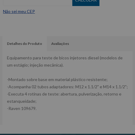
Não sei meu CEP
Detalhes do Produto
Avaliações
Equipamento para teste de bicos injetores diesel (modelos de
um estágio; injeção mecânica).
-Montado sobre base em material plástico resistente;
-Acompanha 02 tubos adaptadores: M12 x 1.1/2" e M14 x 1.1/2";
-Executa 4 rotinas de teste: abertura, pulverização, retorno e
estanqueidade;
-Raven 109679.