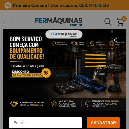
Primeira Compra? Use o cupom: CLIENTEFELIZ
0
Buscar
equipamento caminhões
equipamentos para caminhões
arrefecimento
CADASTRAR