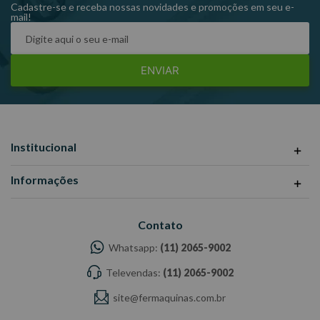
109672 - 109682
Cadastre-se e receba nossas novidades e promoções em seu e-
mail!
Raven 109652-12
ENVIAR
Institucional
Informações
Contato
Whatsapp:
(11) 2065-9002
Televendas:
(11) 2065-9002
site@fermaquinas.com.br