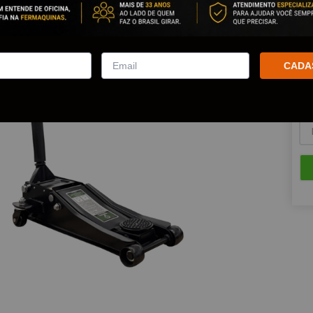
Est
CADA
Que