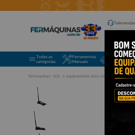
Televenda
Digite aqui o q
Todas as
Ferramentas
Ferramentas 
categorias
Manuais
e Máquinas
equipamento auto center
equipame