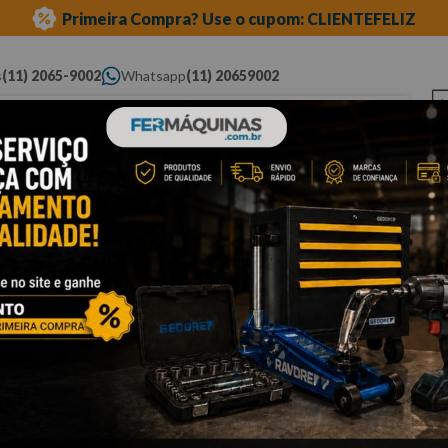
Primeira Compra? Use o cupom: CLIENTEFELIZ
s
(11) 2065-9002
Whatsapp
(11) 20659002
ue você procura...
Elétricas
Ferramentas
Ferramentas
Eq
Pneumáticas
Automotivas Especiais
Au
ntos hidráulicos
macacos
macaco jacaré
Cli
M
R
B
P