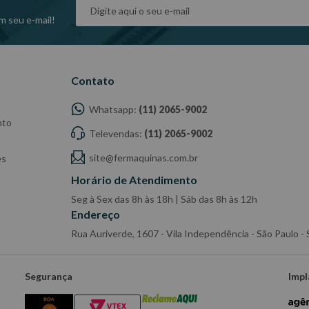
dade do Fabricante/ Fornecedor.
m seu e-mail!
Contato
Whatsapp:
(11) 2065-9002
nto
Televendas:
(11) 2065-9002
site@fermaquinas.com.br
es
Horário de Atendimento
Seg à Sex das 8h às 18h | Sáb das 8h às 12h
Endereço
Rua Auriverde, 1607 - Vila Independência - São Paulo 
Segurança
Impl