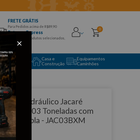
FRETE GRÁTIS
Para Pedidos acima de R$89,90
0
Entrega Express
para CEPS e produtos selecionados,
Aproveite!
uipamento
Casa e
Equipamentos
to Center
Construção
Caminhões
que e veja!
acaco Hidráulico Jacaré
ebaixado 03 Toneladas com
omba Dupla - JAC03BXM
OTENTE