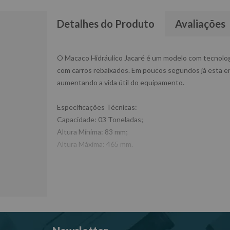
Detalhes do Produto
Avaliações
O Macaco Hidráulico Jacaré é um modelo com tecnologia
com carros rebaixados. Em poucos segundos já esta em
aumentando a vida útil do equipamento.
Especificações Técnicas:
Capacidade: 03 Toneladas;
Altura Mínima: 83 mm;
Altura Máxima: 465 mm.
Dimensões da Embalagem CxLxA (mm): 710x380x165
Peso: 28Kg
Ref: JAC03BXM
Garantia: 12 MESES
Fabricante: POTENTE