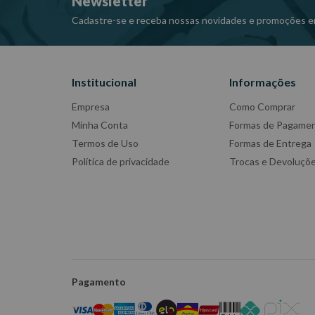
Newsletter
-Imagens meramente ilustrativas
-Todas as informações divulgadas são de responsabili
Cadastre-se e receba nossas novidades e promoções e
Institucional
Informações
Empresa
Como Comprar
Minha Conta
Formas de Pagame
Termos de Uso
Formas de Entrega
Política de privacidade
Trocas e Devoluçõ
Pagamento