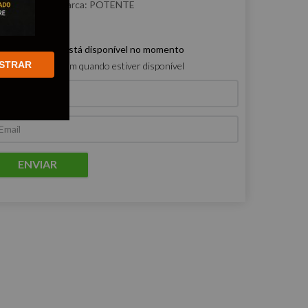
:
JAC03BXM
POTENTE
e produto não está disponível no momento
STRAR
ro que me avisem quando estiver disponível
ENVIAR