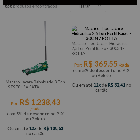
636
Filtrar
Macaco Tipo Jacaré Hidráulico
2,5Ton Perfil Baixo - 300347
ROTTA
R$
369
,
55
Por:
/cada
com
5% de desconto
no PIX
ou Boleto
Macaco Jacaré Rebaixado 3 Ton
Ou em até
12
de
R$
32
,
41
no
- ST97813A SATA
cartão
R$
1
.
238
,
43
Por:
/cada
com
5% de desconto
no PIX
ou Boleto
Ou em até
12
de
R$
108
,
63
no cartão