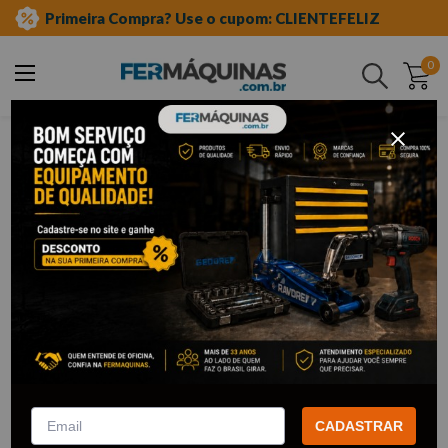
Primeira Compra? Use o cupom: CLIENTEFELIZ
0
Buscar
equipamento auto center
Equipamento Auto Center
Para montar um
auto center
que atenda às suas expectativas,
invista em produtos de alta qualidade na Fermáquinas.
Além disso, entenda claramente o que um auto center oferece e
como ele se diferencia de uma loja de autopeças. Aqui estão
algumas dicas e informações importantes para quem está
considerando essa empreitada.
VER MAIS!
CADASTRAR