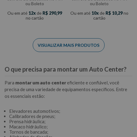
ou Boleto
ou Boleto
Ou em até
12
de
R$
290
,
99
Ou em até
10
de
R$
10
,
29
no
no cartão
cartão
O que precisa para montar um Auto Center?
Para
montar um auto center
eficiente e confiável, você
precisa de uma variedade de equipamentos específicos. Entre
os essenciais estão:
Elevadores automotivos;
Calibradores de pneus;
Prensa hidráulica;
Macaco hidráulico;
Tornos de bancada;