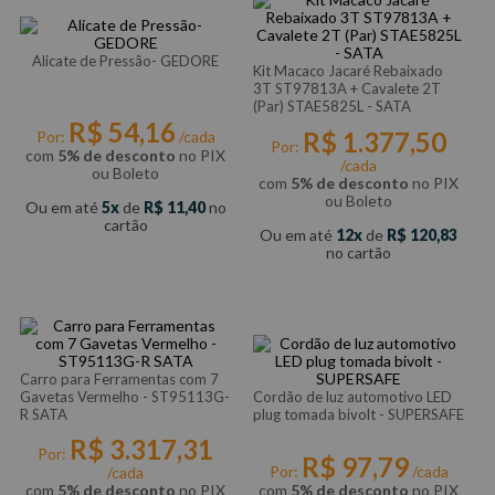
Alicate de Pressão- GEDORE
Kit Macaco Jacaré Rebaixado
3T ST97813A + Cavalete 2T
(Par) STAE5825L - SATA
R$
54
,
16
R$
1
.
377
,
50
Por:
/cada
Por:
com
5% de desconto
no PIX
/cada
ou Boleto
com
5% de desconto
no PIX
ou Boleto
Ou em até
5
de
R$
11
,
40
no
cartão
Ou em até
12
de
R$
120
,
83
no cartão
Carro para Ferramentas com 7
Gavetas Vermelho - ST95113G-
Cordão de luz automotivo LED
R SATA
plug tomada bivolt - SUPERSAFE
R$
3
.
317
,
31
Por:
R$
97
,
79
Por:
/cada
/cada
com
5% de desconto
no PIX
com
5% de desconto
no PIX