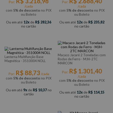
R$
3
.
218
,
98
R$
2
.
688
,
40
Por:
Por:
/cada
/cada
com
5% de desconto
no PIX
com
5% de desconto
no PIX
ou Boleto
ou Boleto
Ou em até
12
de
R$
282
,
36
Ou em até
12
de
R$
235
,
82
no cartão
no cartão
Macaco Jacaré 2 Toneladas com
Lanterna Multifunção Base
Rodas de Ferro - MJH-2TC
Magnética - 3510004 NOLL
MARCON
R$
1
.
301
,
40
R$
88
,
73
Por:
Por:
/cada
/cada
com
5% de desconto
no PIX
com
5% de desconto
no PIX
ou Boleto
ou Boleto
Ou em até
9
de
R$
10
,
37
no
Ou em até
12
de
R$
114
,
15
cartão
no cartão