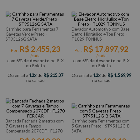
Carrinho para Ferramentas 7
Elevador Automotivo com Base
Gavetas Verde/Preto -
Eletro-Hidráulico 4Ton Preto -
ST95126G SATA
T1029 TONNUS
R$
2
.
455
,
23
R$
17
.
897
,
92
Por:
Por:
/cada
/cada
com
5% de desconto
no PIX
com
5% de desconto
no PIX
ou Boleto
ou Boleto
Ou em até
12
de
R$
215
,
37
Ou em até
12
de
R$
1
.
569
,
99
no cartão
no cartão
Bancada Fechada 2 metros com
Carrinho para Ferramentas com
7 Gavetas e Tampo
5 Gavetas Preto - ST95112G-B
Compensado 207CDF - F1270
SATA
FERCAR