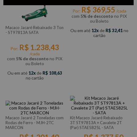
R$
369
,
55
Por:
/cada
com
5% de desconto
no PIX
ou Boleto
Macaco Jacaré Rebaixado 3 Ton
Ou em até
12
de
R$
32
,
41
no
- ST97813A SATA
cartão
R$
1
.
238
,
43
Por:
/cada
com
5% de desconto
no PIX
ou Boleto
Ou em até
12
de
R$
108
,
63
no cartão
Macaco Jacaré 2 Toneladas com
Kit Macaco Jacaré Rebaixado
Rodas de Ferro - MJH-2TC
3T ST97813A + Cavalete 2T
MARCON
(Par) STAE5825L - SATA