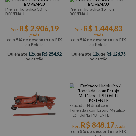
Prensa Hidráulica 30 Ton -
Prensa Hidráulica 15 Ton -
BOVENAU
BOVENAU
R$
2
.
906
,
19
R$
1
.
444
,
83
Por:
Por:
/cada
/cada
com
5% de desconto
no PIX
com
5% de desconto
no PIX
ou Boleto
ou Boleto
Ou em até
12
de
R$
254
,
92
Ou em até
12
de
R$
126
,
73
no cartão
no cartão
Esticador Hidráulico 6
Toneladas com Estojo Metálico
– EST06PI2 POTENTE
R$
848
,
17
Por:
/cada
com
5% de desconto
no PIX