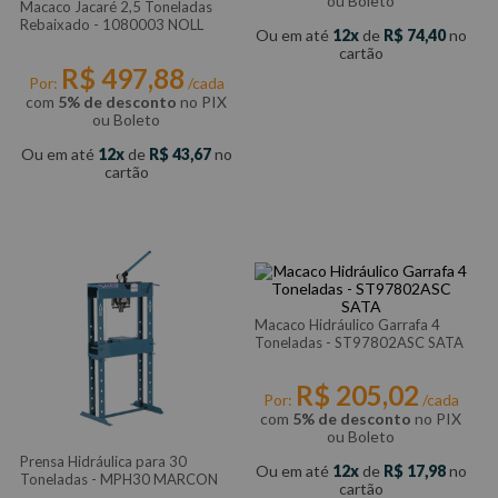
ou Boleto
Macaco Jacaré 2,5 Toneladas
Rebaixado - 1080003 NOLL
Ou em até
12
de
R$
74
,
40
no
cartão
R$
497
,
88
Por:
/cada
com
5% de desconto
no PIX
ou Boleto
Ou em até
12
de
R$
43
,
67
no
cartão
Macaco Hidráulico Garrafa 4
Toneladas - ST97802ASC SATA
R$
205
,
02
Por:
/cada
com
5% de desconto
no PIX
ou Boleto
Prensa Hidráulica para 30
Ou em até
12
de
R$
17
,
98
no
Toneladas - MPH30 MARCON
cartão