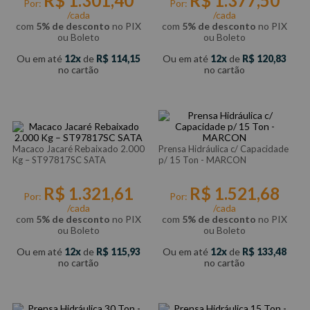
R$
1
.
301
,
40
R$
1
.
377
,
50
Por:
Por:
/cada
/cada
com
5% de desconto
no PIX
com
5% de desconto
no PIX
ou Boleto
ou Boleto
Ou em até
12
de
R$
114
,
15
Ou em até
12
de
R$
120
,
83
no cartão
no cartão
Macaco Jacaré Rebaixado 2.000
Prensa Hidráulica c/ Capacidade
Kg – ST97817SC SATA
p/ 15 Ton - MARCON
R$
1
.
321
,
61
R$
1
.
521
,
68
Por:
Por:
/cada
/cada
com
5% de desconto
no PIX
com
5% de desconto
no PIX
ou Boleto
ou Boleto
Ou em até
12
de
R$
115
,
93
Ou em até
12
de
R$
133
,
48
no cartão
no cartão