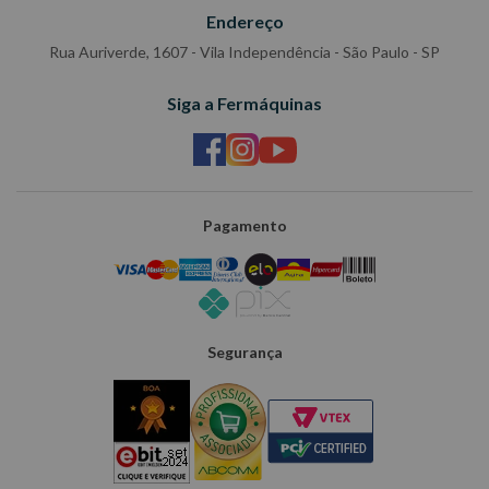
Endereço
Rua Auriverde, 1607 - Vila Independência - São Paulo - SP
Siga a Fermáquinas
Pagamento
Segurança