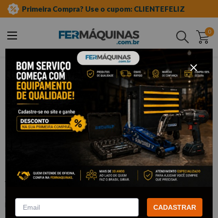
Primeira Compra? Use o cupom: CLIENTEFELIZ
0
Buscar
equipamento auto center
móveis para oficina
carrinhos
Clique e veja!
Carrinho Metálico com 3 Prateleiras
Azul - 87G41A-B KING TONY
:
87G41A-B
KING TONY
CADASTRAR