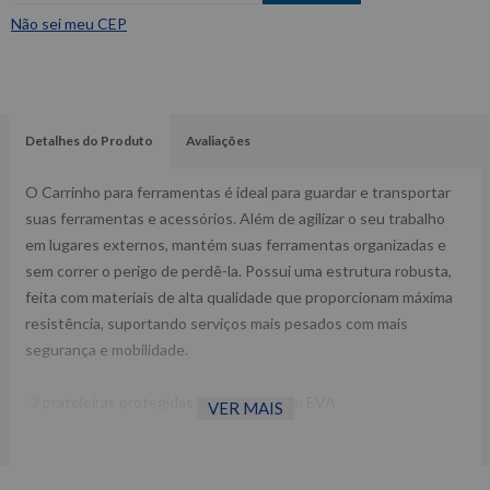
Não sei meu CEP
Detalhes do Produto
Avaliações
O Carrinho para ferramentas é ideal para guardar e transportar
suas ferramentas e acessórios. Além de agilizar o seu trabalho
em lugares externos, mantém suas ferramentas organizadas e
sem correr o perigo de perdê-la. Possui uma estrutura robusta,
feita com materiais de alta qualidade que proporcionam máxima
resistência, suportando serviços mais pesados com mais
segurança e mobilidade.
-2 prateleiras protegidas com mantas em EVA
VER MAIS
- Puxador para manuseio do carrinho
- Rodízio giratório sendo 2 com freios