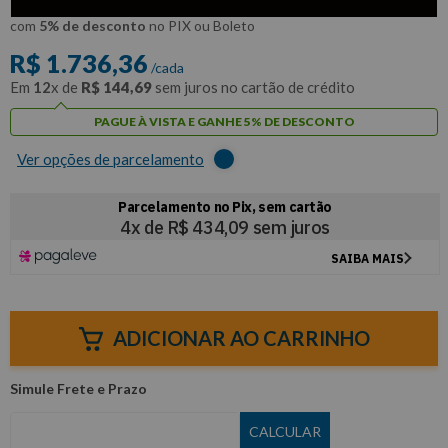
R$
1
.
649
,
54
Por:
/cada
com
5% de desconto
no PIX ou Boleto
R$
1
.
736
,
36
/cada
Em
12
x de
R$
144
,
69
sem juros no cartão de crédito
PAGUE À VISTA E GANHE 5% DE DESCONTO
Ver opções de parcelamento
ADICIONAR AO CARRINHO