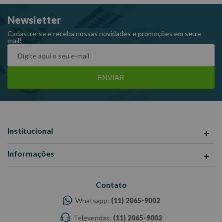
Especificações Técnicas:
Newsletter
Cor: Azul
Acabamento: Pintura eletrostática
Cadastre-se e receba nossas novidades e promoções em seu e-
mail!
Capacidade total: 150Kg
Capacidade por prateleira: 50kg
Rodízio: 4” sendo 2 com 2 freios
ENVIAR
Dimensões CxLxA (mm): 825x470x1050
Peso: 23Kg
Ref: 87G41A-B
Garantia: 12 meses
Institucional
Fabricante: KING TONY
-Imagens meramente ilustrativas
Informações
-Todas as informações divulgadas são de responsabilidade do
Fabricante/ Fornecedor.
Contato
Whatsapp:
(11) 2065-9002
Televendas:
(11) 2065-9002