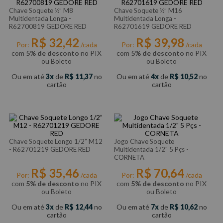
Chave Soquete ½” M8
Chave Soquete ½” M16
Multidentada Longa -
Multidentada Longa -
R62700819 GEDORE RED
R62701619 GEDORE RED
R$
32
,
42
R$
39
,
98
Por:
/cada
Por:
/cada
com
5% de desconto
no PIX
com
5% de desconto
no PIX
ou Boleto
ou Boleto
Ou em até
3
de
R$
11
,
37
no
Ou em até
4
de
R$
10
,
52
no
cartão
cartão
Chave Soquete Longo 1/2” M12
Jogo Chave Soquete
- R62701219 GEDORE RED
Multidentada 1/2" 5 Pçs -
CORNETA
R$
35
,
46
R$
70
,
64
Por:
/cada
Por:
/cada
com
5% de desconto
no PIX
com
5% de desconto
no PIX
ou Boleto
ou Boleto
Ou em até
3
de
R$
12
,
44
no
Ou em até
7
de
R$
10
,
62
no
cartão
cartão