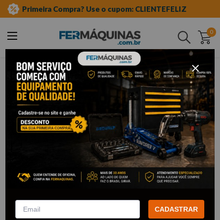
Primeira Compra? Use o cupom: CLIENTEFELIZ
0
Buscar
ferramentas manuais
soquete tipo multidentado
Soquete Tipo Multidentado
27
Filtrar
Chave Soquete Multidentada
Chave Soquete Bits
1/2" x M14 - KING TONY
Multidentada 1/2" 4 Pçs -
CORNETA
CADASTRAR