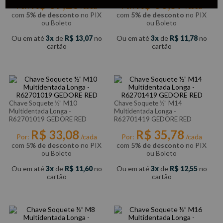
R$
37
,
26
R$
33
,
57
Por:
/cada
Por:
/cada
com
5% de desconto
no PIX
com
5% de desconto
no PIX
ou Boleto
ou Boleto
Ou em até
3
de
R$
13
,
07
no
Ou em até
3
de
R$
11
,
78
no
cartão
cartão
Chave Soquete ½” M10
Chave Soquete ½” M14
Multidentada Longa -
Multidentada Longa -
R62701019 GEDORE RED
R62701419 GEDORE RED
R$
33
,
08
R$
35
,
78
Por:
/cada
Por:
/cada
com
5% de desconto
no PIX
com
5% de desconto
no PIX
ou Boleto
ou Boleto
Ou em até
3
de
R$
11
,
60
no
Ou em até
3
de
R$
12
,
55
no
cartão
cartão