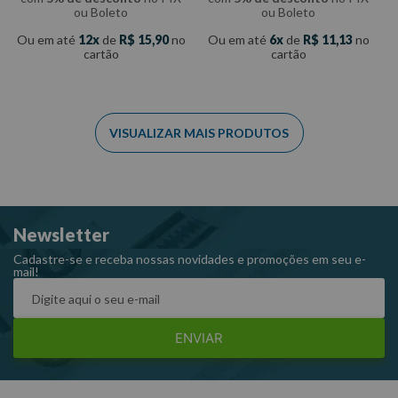
ou Boleto
ou Boleto
Ou em até
12
de
R$
15
,
90
no
Ou em até
6
de
R$
11
,
13
no
cartão
cartão
Newsletter
Cadastre-se e receba nossas novidades e promoções em seu e-
mail!
ENVIAR