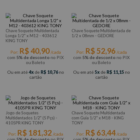
Chave Soquete Multidentada
Chave Soquete Multidentada de
Longa 1/2" x M12 - 403612
1/2 x 08mm - GEDORE
KING TONY
R$
40
,
90
R$
52
,
96
Por:
/cada
Por:
/cada
com
5% de desconto
no PIX
com
5% de desconto
no PIX
ou Boleto
ou Boleto
Ou em até
4
de
R$
10
,
76
no
Ou em até
5
de
R$
11
,
15
no
cartão
cartão
Jogo de Soquetes
Chave Soquete Multidentada
Multidentados 1/2" (5 Pçs) -
com Guia 1/2" x M18 - KING
4105PR KING TONY
TONY
R$
181
,
32
R$
63
,
44
Por:
/cada
Por:
/cada
com
5% de desconto
no PIX
com
5% de desconto
no PIX