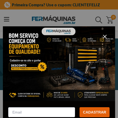
Primeira Compra? Use o cupom: CLIENTEFELIZ
0
Buscar
Newsletter
Cadastre-se e receba nossas novidades e promoções em seu e-
mail!
ENVIAR
Institucional
CADASTRAR
Informações