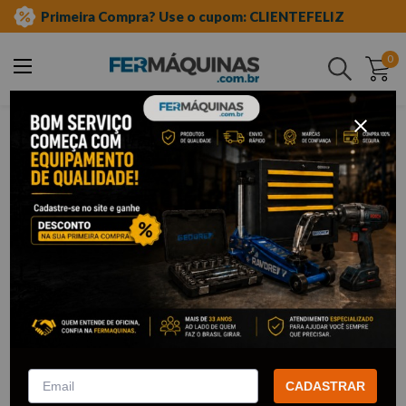
Primeira Compra? Use o cupom: CLIENTEFELIZ
0
Buscar
ferramentas em geral
brocas
jogos de brocas
Jogos de Brocas
22
Filtrar
Jogo de Brocas Chatas para
Jogo de Brocas e Bits 91 Peças -
Madeira 3/8 a 1” - 530050
ZT002301 ZENITE
ROCAST
CADASTRAR