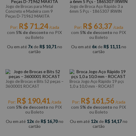
Jogo de Brocas para Metal
Jogo de Broca Aço Rápido 3 a
Concreto e Madeira com 9
6mm 5 Pçs - 1865307 IRWIN
Peças D-71962 MAKITA
R$
71
,
24
R$
63
,
37
Por:
/cada
Por:
/cada
com
5% de desconto
no PIX
com
5% de desconto
no PIX
ou Boleto
ou Boleto
Ou em até
7
de
R$
10
,
71
no
Ou em até
6
de
R$
11
,
11
no
cartão
cartão
Jogo de Brocas e Bits 52 peças –
Broca Jogo Aço Rápido 19 pçs
3600001 ROCAST
1,0 a 10,0 mm - ROCAST
R$
190
,
41
R$
161
,
56
Por:
/cada
Por:
/cada
com
5% de desconto
no PIX
com
5% de desconto
no PIX
ou Boleto
ou Boleto
Ou em até
12
de
R$
16
,
70
no
Ou em até
12
de
R$
14
,
17
no
cartão
cartão