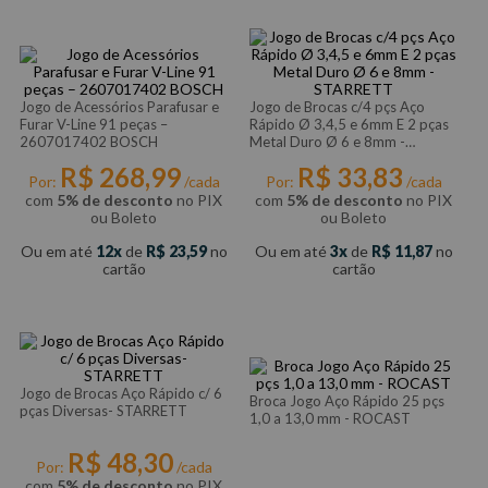
Jogo de Acessórios Parafusar e
Jogo de Brocas c/4 pçs Aço
Furar V-Line 91 peças –
Rápido Ø 3,4,5 e 6mm E 2 pças
2607017402 BOSCH
Metal Duro Ø 6 e 8mm -
STARRETT
R$
268
,
99
R$
33
,
83
Por:
/cada
Por:
/cada
com
5% de desconto
no PIX
com
5% de desconto
no PIX
ou Boleto
ou Boleto
Ou em até
12
de
R$
23
,
59
no
Ou em até
3
de
R$
11
,
87
no
cartão
cartão
Jogo de Brocas Aço Rápido c/ 6
Broca Jogo Aço Rápido 25 pçs
pças Diversas- STARRETT
1,0 a 13,0 mm - ROCAST
R$
48
,
30
Por:
/cada
com
5% de desconto
no PIX