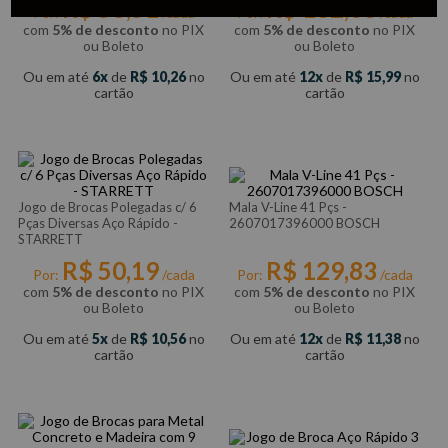
R$
58
,
51
R$
182
,
38
Por:
/cada
Por:
/cada
com
5% de desconto
no PIX
com
5% de desconto
no PIX
ou Boleto
ou Boleto
Ou em até
6
de
R$
10
,
26
no
Ou em até
12
de
R$
15
,
99
no
cartão
cartão
Jogo de Brocas Polegadas c/ 6
Mala V-Line 41 Pçs -
Pças Diversas Aço Rápido -
2607017396000 BOSCH
STARRETT
R$
50
,
19
R$
129
,
83
Por:
/cada
Por:
/cada
com
5% de desconto
no PIX
com
5% de desconto
no PIX
ou Boleto
ou Boleto
Ou em até
5
de
R$
10
,
56
no
Ou em até
12
de
R$
11
,
38
no
cartão
cartão