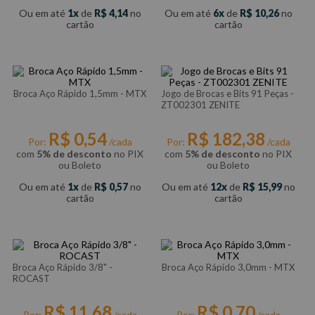
Ou em até
1
de
R$
4
,
14
no
Ou em até
6
de
R$
10
,
26
no
cartão
cartão
Broca Aço Rápido 1,5mm - MTX
Jogo de Brocas e Bits 91 Peças -
ZT002301 ZENITE
R$
0
,
54
R$
182
,
38
Por:
/cada
Por:
/cada
com
5% de desconto
no PIX
com
5% de desconto
no PIX
ou Boleto
ou Boleto
Ou em até
1
de
R$
0
,
57
no
Ou em até
12
de
R$
15
,
99
no
cartão
cartão
Broca Aço Rápido 3/8" -
Broca Aço Rápido 3,0mm - MTX
ROCAST
R$
11
,
68
R$
0
,
70
Por:
/cada
Por:
/cada