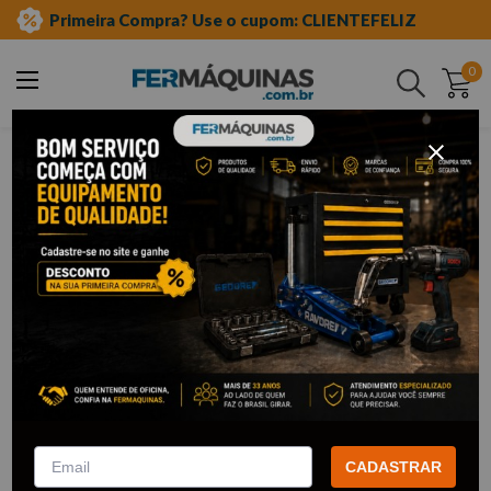
Primeira Compra? Use o cupom: CLIENTEFELIZ
0
Buscar
ferramentas em geral
brocas
Brocas
161
Filtrar
Broca Aço Rápido 10,0mm -
MTX
CADASTRAR
R$
5
,
54