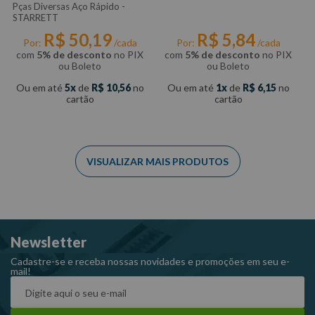
Pças Diversas Aço Rápido -
STARRETT
R$
50
,
19
R$
5
,
84
Por:
/cada
Por:
/cada
com
5% de desconto
no PIX
com
5% de desconto
no PIX
ou Boleto
ou Boleto
Ou em até
5
de
R$
10
,
56
no
Ou em até
1
de
R$
6
,
15
no
cartão
cartão
Newsletter
Cadastre-se e receba nossas novidades e promoções em seu e-
mail!