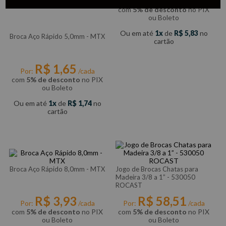
Por:
/cada
com
5% de desconto
no PIX
ou Boleto
Ou em até
1
de
R$
5
,
83
no
Broca Aço Rápido 5,0mm - MTX
cartão
R$
1
,
65
Por:
/cada
com
5% de desconto
no PIX
ou Boleto
Ou em até
1
de
R$
1
,
74
no
cartão
Broca Aço Rápido 8,0mm - MTX
Jogo de Brocas Chatas para
Madeira 3/8 a 1” - 530050
ROCAST
R$
3
,
93
R$
58
,
51
Por:
/cada
Por:
/cada
com
5% de desconto
no PIX
com
5% de desconto
no PIX
ou Boleto
ou Boleto