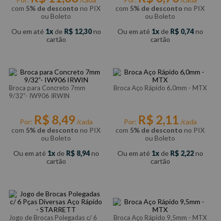
com
5% de desconto
no PIX
com
5% de desconto
no PIX
ou Boleto
ou Boleto
Ou em até
1
de
R$
12
,
30
no
Ou em até
1
de
R$
0
,
74
no
cartão
cartão
Broca para Concreto 7mm
Broca Aço Rápido 6,0mm - MTX
9/32”- IW906 IRWIN
R$
8
,
49
R$
2
,
11
Por:
/cada
Por:
/cada
com
5% de desconto
no PIX
com
5% de desconto
no PIX
ou Boleto
ou Boleto
Ou em até
1
de
R$
8
,
94
no
Ou em até
1
de
R$
2
,
22
no
cartão
cartão
Jogo de Brocas Polegadas c/ 6
Broca Aço Rápido 9,5mm - MTX