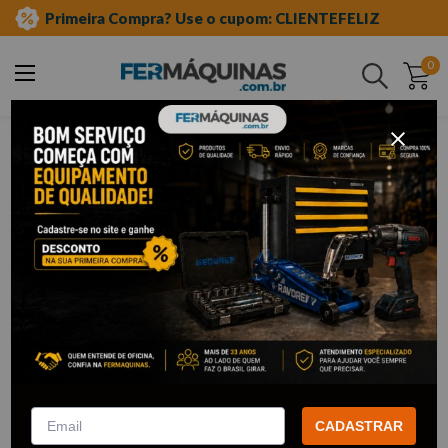
Primeira Compra? Use o cupom: CLIENTEFELIZ
0
Buscar
ferramentas automotivas especiais
linha chevrolet-gm
Linha Chevrolet-GM
81
Filtrar
Extrator e Instalador da Bucha
Ferramenta para Sincronizar
da Suspensão Traseira do Celta
Árvores de Comando de
CADASTRAR
e Corsa - RAVEN
Válvulas Motor 2.8 Turbo Diesel