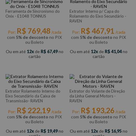
Ferramenta de Sincronismo do
Extrator Interno p/ Capa do
Onix - E1048 TONNUS
Rolamento do Eixo Secundário -
RAVEN
R$
769
,
48
R$
467
,
91
Por:
/cada
Por:
/cada
com
5% de desconto
no PIX
com
5% de desconto
no PIX
ou Boleto
ou Boleto
Ou em até
12
de
R$
67
,
49
no
Ou em até
12
de
R$
41
,
04
no
cartão
cartão
Extrator Rolamento Interno do
Extrator do Volante de Direção
Eixo Secundário da Caixa de
da Linha General Motors -
Transmissão- RAVEN
RAVEN
R$
222
,
19
R$
193
,
26
Por:
/cada
Por:
/cada
com
5% de desconto
no PIX
com
5% de desconto
no PIX
ou Boleto
ou Boleto
Ou em até
12
de
R$
19
,
49
no
Ou em até
12
de
R$
16
,
95
no
cartão
cartão