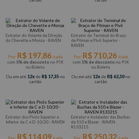
Extrator do Volante de Direção
Extrator do Terminal do Braço
do Chevette e Monza - RAVEN
de Pitman e Pivô Superior -
RAVEN
R$
197
,
86
R$
710
,
26
Por:
/cada
Por:
/cada
com
5% de desconto
no PIX
com
5% de desconto
no PIX
ou Boleto
ou Boleto
Ou em até
12
de
R$
17
,
35
no
Ou em até
12
de
R$
62
,
30
no
cartão
cartão
Extrator dos Pivôs Superior e
Extrator e Instalador das Buchas
Inferior da C e D-10/20 - RAVEN
da S10 e Blazer - RAVEN
R133215
R$
114
,
09
R$
250
,
32
Por:
/cada
Por:
/cada