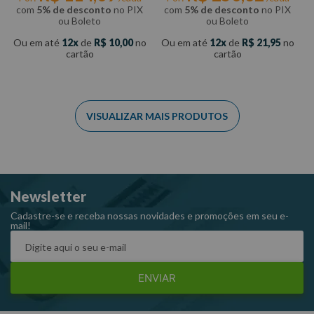
com
5% de desconto
no PIX
com
5% de desconto
no PIX
ou Boleto
ou Boleto
Ou em até
12
de
R$
10
,
00
no
Ou em até
12
de
R$
21
,
95
no
cartão
cartão
Newsletter
Cadastre-se e receba nossas novidades e promoções em seu e-
mail!
ENVIAR