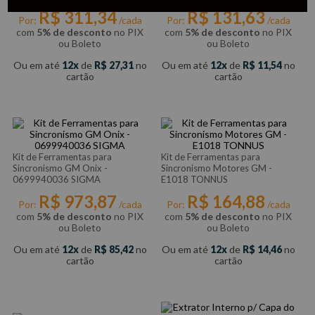
CTDI – 152F FELAR
R$
311
,
34
R$
131
,
63
Por:
/cada
Por:
/cada
com
5% de desconto
no PIX
com
5% de desconto
no PIX
ou Boleto
ou Boleto
Ou em até
12
de
R$
27
,
31
no
Ou em até
12
de
R$
11
,
54
no
cartão
cartão
Kit de Ferramentas para
Kit de Ferramentas para
Sincronismo GM Onix -
Sincronismo Motores GM -
0699940036 SIGMA
E1018 TONNUS
R$
973
,
87
R$
164
,
88
Por:
/cada
Por:
/cada
com
5% de desconto
no PIX
com
5% de desconto
no PIX
ou Boleto
ou Boleto
Ou em até
12
de
R$
85
,
42
no
Ou em até
12
de
R$
14
,
46
no
cartão
cartão