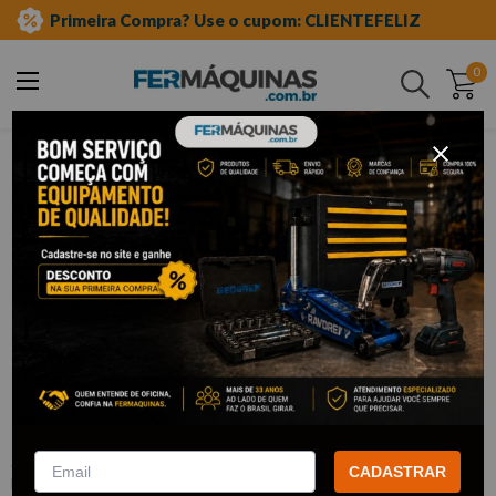
Primeira Compra? Use o cupom: CLIENTEFELIZ
0
Buscar
ferramentas automotivas especiais
linha chevrolet-gm
câmbio
Clique e veja!
Extrator do Volante de Direção do
Chevette e Monza - RAVEN
:
R135173
CADASTRAR
RAVEN