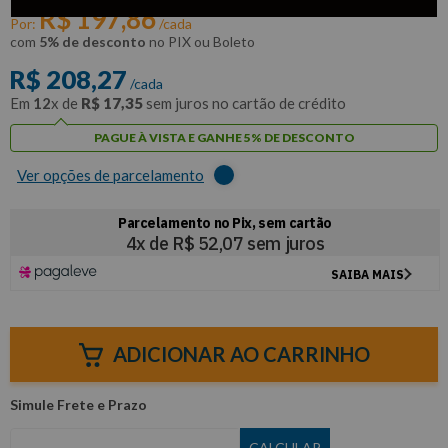
R$
197
,
86
Por:
/cada
com
5% de desconto
no PIX ou Boleto
R$
208
,
27
/cada
Em
12
x de
R$
17
,
35
sem juros no cartão de crédito
PAGUE À VISTA E GANHE 5% DE DESCONTO
Ver opções de parcelamento
ADICIONAR AO CARRINHO