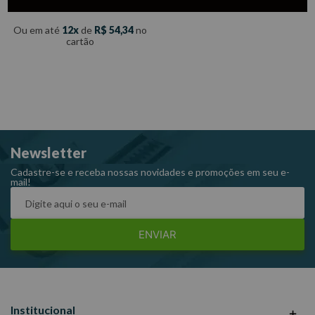
ou Boleto
Ou em até
12
de
R$
54
,
34
no
cartão
Newsletter
Cadastre-se e receba nossas novidades e promoções em seu e-
mail!
ENVIAR
Institucional