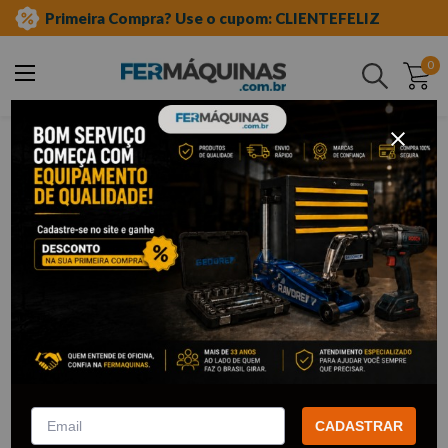
Primeira Compra? Use o cupom: CLIENTEFELIZ
0
Buscar
zmax
ZMAX
1
Filtrar
Soprador de Folhas a Bateria -
ZSB18 ZMAX
R$
619
,
54
Por:
/cada
CADASTRAR
com
5% de desconto
no PIX