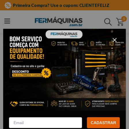
Primeira Compra? Use o cupom: CLIENTEFELIZ
0
Buscar
viluz
Viluz
2
Filtrar
Vulcanizador de Pneus
Assentador de Talão – V332
Articulada VPA Caminhão –
VILUZ
V260 VILUZ
CADASTRAR
R$
2
.
107
,
17
R$
1
.
318
,
94
Por:
Por: