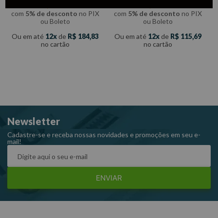
/cada
/cada
com
5% de desconto
no PIX
com
5% de desconto
no PIX
ou Boleto
ou Boleto
Ou em até
12
de
R$
184
,
83
Ou em até
12
de
R$
115
,
69
no cartão
no cartão
Newsletter
Cadastre-se e receba nossas novidades e promoções em seu e-
mail!
ENVIAR