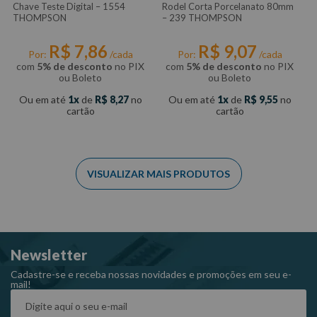
Chave Teste Digital – 1554
Rodel Corta Porcelanato 80mm
THOMPSON
– 239 THOMPSON
R$
7
,
86
R$
9
,
07
Por:
/cada
Por:
/cada
com
5% de desconto
no PIX
com
5% de desconto
no PIX
ou Boleto
ou Boleto
Ou em até
1
de
R$
8
,
27
no
Ou em até
1
de
R$
9
,
55
no
cartão
cartão
Newsletter
Cadastre-se e receba nossas novidades e promoções em seu e-
mail!