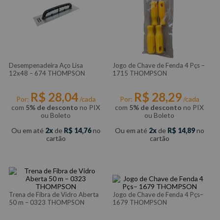
Desempenadeira Aço Lisa
Jogo de Chave de Fenda 4 Pçs –
12x48 – 674 THOMPSON
1715 THOMPSON
R$
28
,
04
R$
28
,
29
Por:
/cada
Por:
/cada
com
5% de desconto
no PIX
com
5% de desconto
no PIX
ou Boleto
ou Boleto
Ou em até
2
de
R$
14
,
76
no
Ou em até
2
de
R$
14
,
89
no
cartão
cartão
Trena de Fibra de Vidro Aberta
Jogo de Chave de Fenda 4 Pçs–
50 m – 0323 THOMPSON
1679 THOMPSON