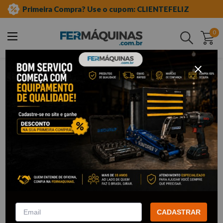
Primeira Compra? Use o cupom: CLIENTEFELIZ
0
Buscar
thompson
Thompson
50
Filtrar
Lápis Carpinteiro – 874
Fita Isolante Amarela Antichama
THOMPSON
– THOMPSON
R$
1
,
14
R$
2
,
85
Por:
/cada
Por:
/cada
CADASTRAR
com
5% de desconto
no PIX
com
5% de desconto
no PIX