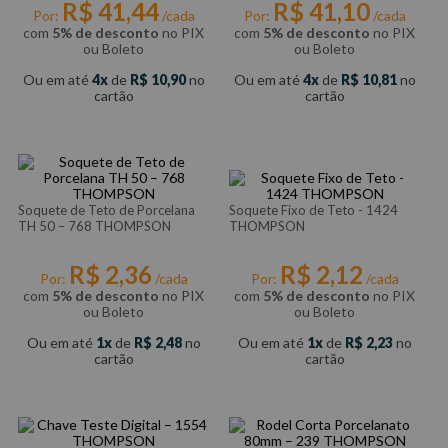
R$
41
,
44
R$
41
,
10
Por:
/cada
Por:
/cada
com
5% de desconto
no PIX
com
5% de desconto
no PIX
ou Boleto
ou Boleto
Ou em até
4
de
R$
10
,
90
no
Ou em até
4
de
R$
10
,
81
no
cartão
cartão
Soquete de Teto de Porcelana
Soquete Fixo de Teto - 1424
TH 50 – 768 THOMPSON
THOMPSON
R$
2
,
36
R$
2
,
12
Por:
/cada
Por:
/cada
com
5% de desconto
no PIX
com
5% de desconto
no PIX
ou Boleto
ou Boleto
Ou em até
1
de
R$
2
,
48
no
Ou em até
1
de
R$
2
,
23
no
cartão
cartão