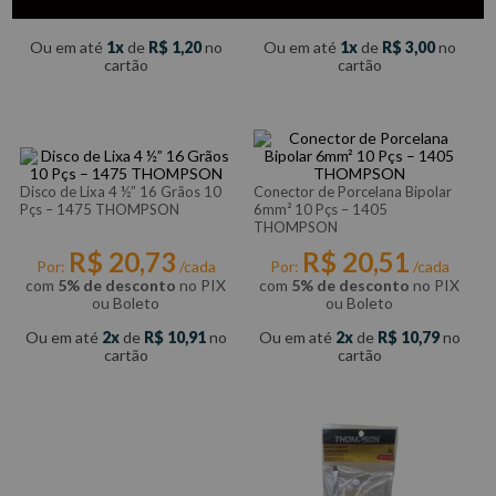
ou Boleto
ou Boleto
Ou em até
1
de
R$
1
,
20
no
Ou em até
1
de
R$
3
,
00
no
cartão
cartão
Disco de Lixa 4 ½” 16 Grãos 10
Conector de Porcelana Bipolar
Pçs – 1475 THOMPSON
6mm² 10 Pçs – 1405
THOMPSON
R$
20
,
73
R$
20
,
51
Por:
/cada
Por:
/cada
com
5% de desconto
no PIX
com
5% de desconto
no PIX
ou Boleto
ou Boleto
Ou em até
2
de
R$
10
,
91
no
Ou em até
2
de
R$
10
,
79
no
cartão
cartão