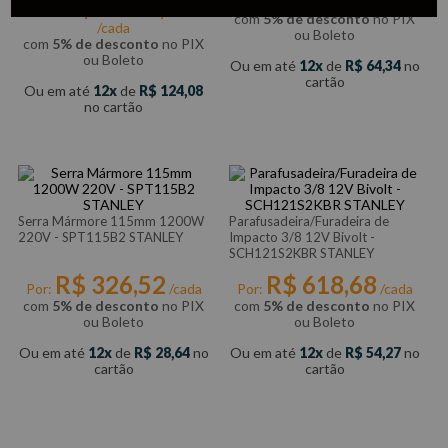
R$
1
.
414
,
55
Por:
/cada
Por:
com
5% de desconto
no PIX
/cada
ou Boleto
com
5% de desconto
no PIX
ou Boleto
Ou em até
12
de
R$
64
,
34
no
cartão
Ou em até
12
de
R$
124
,
08
no cartão
Serra Mármore 115mm 1200W
Parafusadeira/Furadeira de
220V - SPT115B2 STANLEY
Impacto 3/8 12V Bivolt -
SCH121S2KBR STANLEY
R$
326
,
52
R$
618
,
68
Por:
/cada
Por:
/cada
com
5% de desconto
no PIX
com
5% de desconto
no PIX
ou Boleto
ou Boleto
Ou em até
12
de
R$
28
,
64
no
Ou em até
12
de
R$
54
,
27
no
cartão
cartão