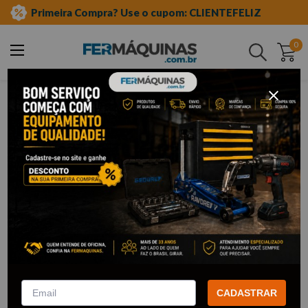
Primeira Compra? Use o cupom: CLIENTEFELIZ
0
Buscar
stanley
STANLEY
4
Filtrar
Martelete SDS 800W 26mm
Kit Pai Resolve Tudo com
220V - SHR263KB2 STANLEY
Furadeira/Parafusadeira
Brushless e Bolsa com Rodas -
CADASTRAR
KITPAIMASTER
R$
733
,
48