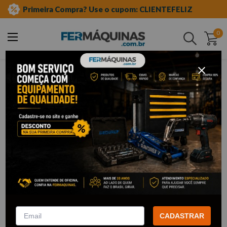
Primeira Compra? Use o cupom: CLIENTEFELIZ
0
Buscar
spin line
Spin Line
1
Filtrar
Fio de Nylon Laranja 2,70mm x
15 Metros para Roçadeira –
SPIN LINE
CADASTRAR
R$
11
,
30
Por:
/cada