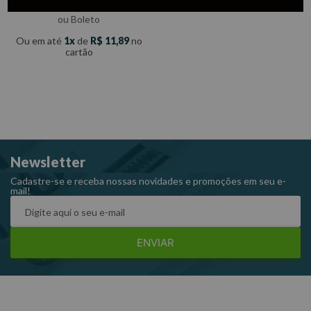
com
5% de desconto
no PIX
ou Boleto
Ou em até
1
de
R$
11
,
89
no
cartão
Newsletter
Cadastre-se e receba nossas novidades e promoções em seu e-
mail!
ENVIAR