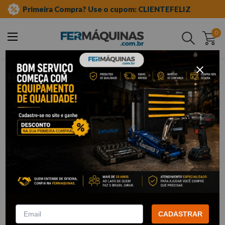
Primeira Compra? Use o cupom: CLIENTEFELIZ
0
Buscar
saif
SAIF
1
Filtrar
Limpa Grelhas e Churrasqueira
300 ml – C199 SAIF
CADASTRAR
R$
14
,
80
Por:
/cada