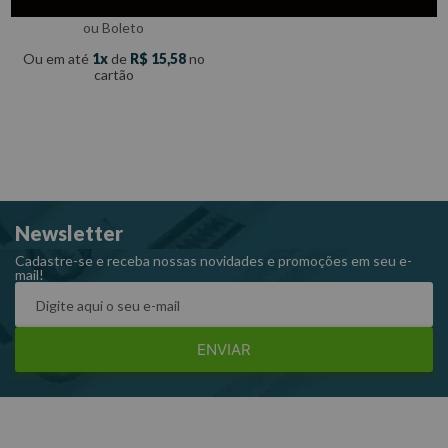
com
5% de desconto
no PIX
ou Boleto
Ou em até
1
de
R$
15
,
58
no
cartão
Newsletter
Cadastre-se e receba nossas novidades e promoções em seu e-
mail!
ENVIAR