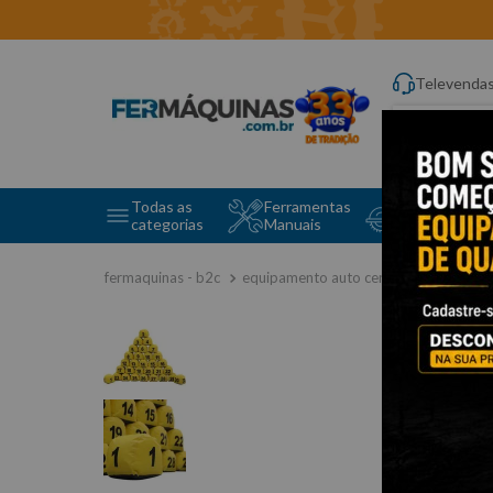
Televenda
Digite aqui o q
Todas as
Ferramentas
Ferramentas 
categorias
Manuais
e Máquinas
equipamento auto center
acessóri