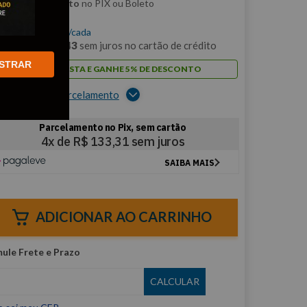
m
5% de desconto
no PIX ou Boleto
$
533
,
24
/cada
m
12
x de
R$
44
,
43
sem juros no cartão de crédito
STRAR
PAGUE À VISTA E GANHE 5% DE DESCONTO
er opções de parcelamento
ADICIONAR AO CARRINHO