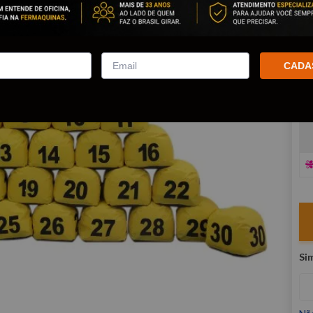
co
R
E
CADA
V