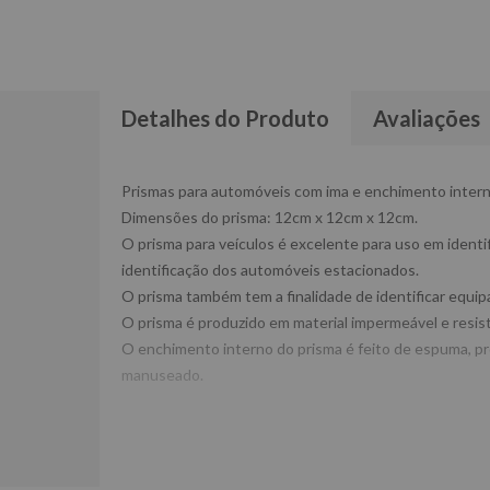
Detalhes do Produto
Avaliações
Prismas para automóveis com ima e enchimento inter
Dimensões do prisma: 12cm x 12cm x 12cm.
O prisma para veículos é excelente para uso em identif
identificação dos automóveis estacionados.
O prisma também tem a finalidade de identificar equip
O prisma é produzido em material impermeável e resis
O enchimento interno do prisma é feito de espuma, 
manuseado.
- Cod. P1003-C
- Prismasul