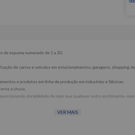
Nã
no de espuma numerado de 1 a 30.
icação de carros e veículos em estacionamentos, garagens, shopping, leil
amentos e produtos em linha de produção em industrias e fábricas.
tente a chuva.
proporcionando durabilidade 4x mais que qualquer outro enchimento, m
VER MAIS