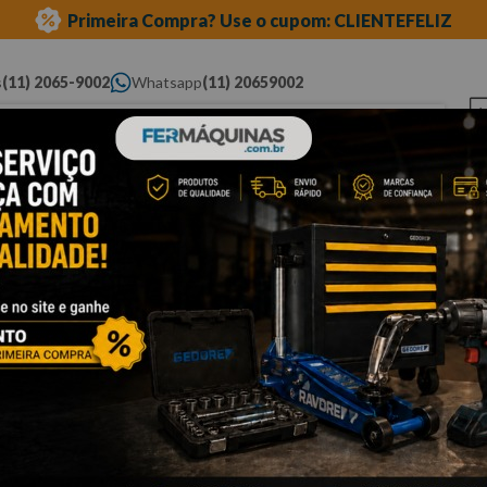
Primeira Compra? Use o cupom: CLIENTEFELIZ
s
(11) 2065-9002
Whatsapp
(11) 20659002
ue você procura...
Elétricas
Ferramentas
Ferramentas
Eq
Pneumáticas
Automotivas Especiais
Au
os para oficina
prismas numerados
Cli
P
P
Po