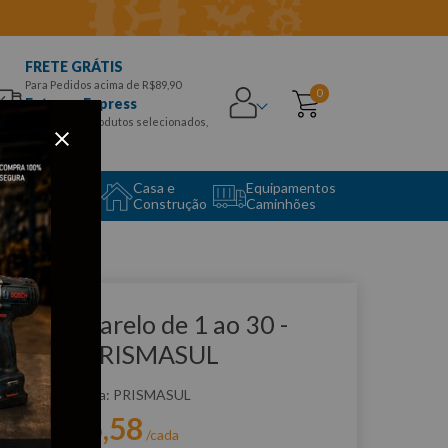
FRETE GRÁTIS
Para Pedidos acima de R$89,90
0
Entrega Express
para CEPS e produtos selecionados,
Aproveite!
uipamento
Casa e
Equipamentos
to Center
Construção
Caminhões
que e veja!
risma Amarelo de 1 ao 30 -
1003-B PRISMASUL
:
P1003-B
PRISMASUL
R$
506
,
58
r:
/cada