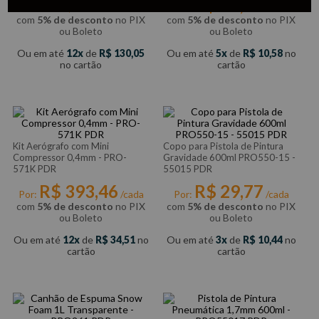
R$
50
,
26
Por:
/cada
/cada
com
5% de desconto
no PIX
com
5% de desconto
no PIX
ou Boleto
ou Boleto
Ou em até
12
de
R$
130
,
05
Ou em até
5
de
R$
10
,
58
no
no cartão
cartão
Kit Aerógrafo com Mini
Copo para Pistola de Pintura
Compressor 0,4mm - PRO-
Gravidade 600ml PRO550-15 -
571K PDR
55015 PDR
R$
393
,
46
R$
29
,
77
Por:
/cada
Por:
/cada
com
5% de desconto
no PIX
com
5% de desconto
no PIX
ou Boleto
ou Boleto
Ou em até
12
de
R$
34
,
51
no
Ou em até
3
de
R$
10
,
44
no
cartão
cartão