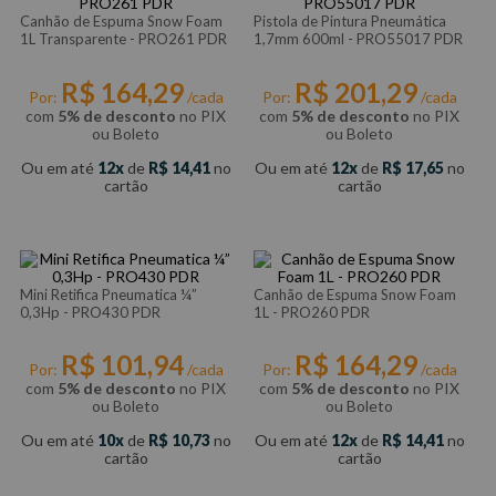
Canhão de Espuma Snow Foam
Pistola de Pintura Pneumática
1L Transparente - PRO261 PDR
1,7mm 600ml - PRO55017 PDR
R$
164
,
29
R$
201
,
29
Por:
/cada
Por:
/cada
com
5% de desconto
no PIX
com
5% de desconto
no PIX
ou Boleto
ou Boleto
Ou em até
12
de
R$
14
,
41
no
Ou em até
12
de
R$
17
,
65
no
cartão
cartão
Mini Retifica Pneumatica ¼”
Canhão de Espuma Snow Foam
0,3Hp - PRO430 PDR
1L - PRO260 PDR
R$
101
,
94
R$
164
,
29
Por:
/cada
Por:
/cada
com
5% de desconto
no PIX
com
5% de desconto
no PIX
ou Boleto
ou Boleto
Ou em até
10
de
R$
10
,
73
no
Ou em até
12
de
R$
14
,
41
no
cartão
cartão