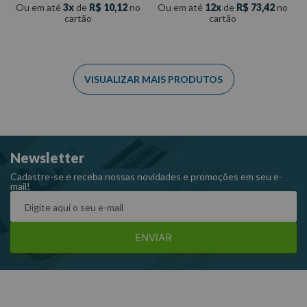
Ou em até
3
de
R$
10
,
12
no
Ou em até
12
de
R$
73
,
42
no
cartão
cartão
Newsletter
Cadastre-se e receba nossas novidades e promoções em seu e-
mail!
ENVIAR