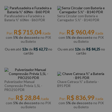
Parafusadeira e Furadeira a
Serra Circular com Bateria e
Bateria ½” 60Nm - B60 PDR
Carregador 5.½” - B140 PDR
R$
715
,
04
R$
960
,
49
Por:
/cada
Por:
/cada
com
5% de desconto
no PIX
com
5% de desconto
no PIX
ou Boleto
ou Boleto
Ou em até
12
de
R$
62
,
72
no
Ou em até
12
de
R$
84
,
25
no
cartão
cartão
Pulverizador Manual
Chave Catraca ½” a Bateria -
Compressão Prévia 1,5L -
B95 PDR
PRO250 PDR
R$
28
,
84
R$
836
,
99
Por:
/cada
Por:
/cada
com
5% de desconto
no PIX
com
5% de desconto
no PIX
ou Boleto
ou Boleto