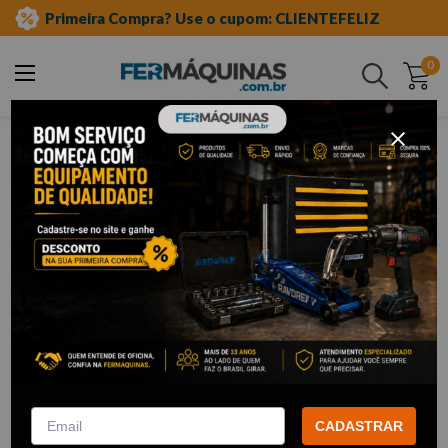
Primeira Compra? Use o cupom: CLIENTEFELIZ
0
Buscar
pdr
PDR
64
Filtrar
Chave de Impacto a Bateria 1/2
20V c/ Bateria e Carregador -
Copo para Pistola de Pintura
PRO-B630 PDR
Gravidade 600ml Preto
PRO550-15P - 550-15P PDR
CADASTRAR
R$
1
.
482
,
61
Por: