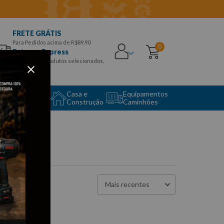
FRETE GRÁTIS
Para Pedidos acima de R$89,90
0
Entrega Express
para CEPS e produtos selecionados,
Aproveite!
uipamento
Casa e
Equipamentos
to Center
Construção
Caminhões
Mais recentes