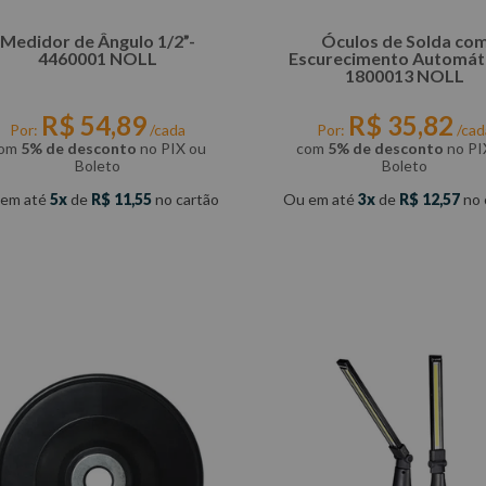
Medidor de Ângulo 1/2”-
Óculos de Solda co
4460001 NOLL
Escurecimento Automáti
1800013 NOLL
R$
54
,
89
R$
35
,
82
Por:
/cada
Por:
/cad
om
5% de desconto
no PIX ou
com
5% de desconto
no PI
Boleto
Boleto
 em até
5
de
R$
11
,
55
no cartão
Ou em até
3
de
R$
12
,
57
no 
COMPRAR
COMPRAR