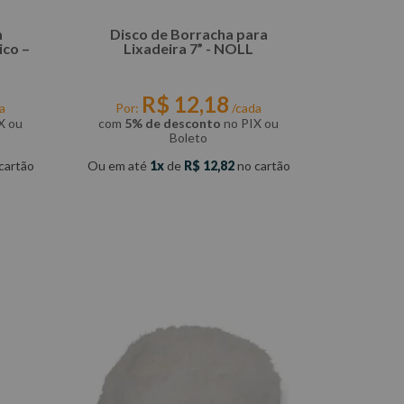
m
Disco de Borracha para
co –
Lixadeira 7” - NOLL
R$
12
,
18
a
Por:
/cada
X ou
com
5% de desconto
no PIX ou
Boleto
cartão
Ou em até
1
de
R$
12
,
82
no cartão
COMPRAR