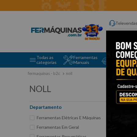
Televenda
Digite aqui o q
Todas as
Ferramentas
Ferramentas 
categorias
Manuais
e Máquinas
noll
NOLL
Departamento
63
Ferramentas Elétricas E Máquinas
Ferramentas Em Geral
Ferramentas Pneumáticas