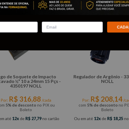
CADA
ogo de Soquete de Impacto
Regulador de Argônio - 3
tavado ½” 10 a 24mm 15 Pçs -
NOLL
4350197 NOLL
R$
316
,
88
R$
208
,
14
Por:
/cada
Por:
/ca
om
5% de desconto
no PIX ou
com
5% de desconto
no PI
Boleto
Boleto
em até
12
de
R$
27
,
79
no cartão
Ou em até
12
de
R$
18
,
25
no