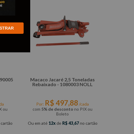
STRAR
390005
Macaco Jacaré 2,5 Toneladas
Rebaixado - 1080003 NOLL
R$
497
,
88
da
Por:
/cada
X ou
com
5% de desconto
no PIX ou
Boleto
 cartão
Ou em até
12
de
R$
43
,
67
no cartão