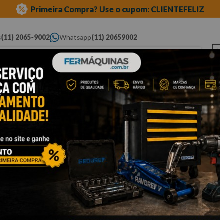
Primeira Compra? Use o cupom: CLIENTEFELIZ
s
(11) 2065-9002
Whatsapp
(11) 20659002
ue você procura...
Elétricas
Ferramentas
Ferramentas
Eq
Pneumáticas
Automotivas Especiais
Au