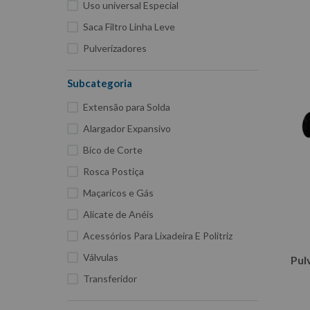
Uso universal Especial
Saca Filtro Linha Leve
Pulverizadores
Óculos de Segurança
Subcategoria
Limpeza Automotiva
Extensão para Solda
Jogo De Soquetes De Impacto
Alargador Expansivo
Jogo de Chave Allen
Bico de Corte
Instrumentos Para Medidas
Rosca Postiça
Iluminação
Maçaricos e Gás
Equipamentos Hidráulicos
Alicate de Anéis
Chave Biela
Acessórios Para Lixadeira E Politriz
Carroceria e Funilaria
Válvulas
Pul
Acessórios para oficina
Transferidor
Pulverizadores Manuais