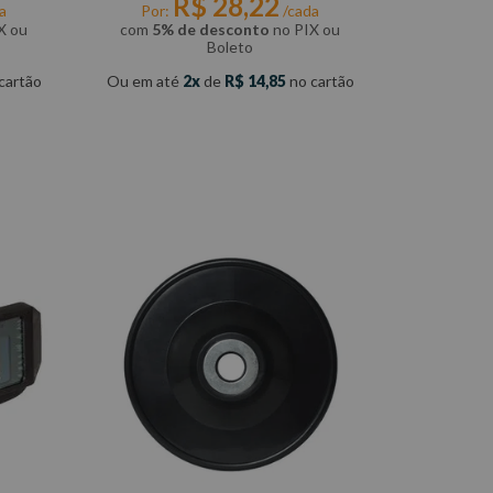
R$
28
,
22
a
Por:
/cada
X ou
com
5% de desconto
no PIX ou
Boleto
cartão
Ou em até
2
de
R$
14
,
85
no cartão
COMPRAR