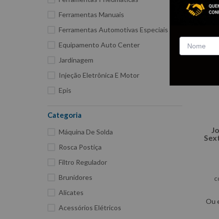
Ferramentas Manuais
Ferramentas Automotivas Especiais
Equipamento Auto Center
Jardinagem
Injeção Eletrônica E Motor
Epis
Casa e Construção
Categoria
Aditivos E Lubrificantes
J
Máquina De Solda
Sex
Rosca Postiça
Filtro Regulador
Brunidores
c
Alicates
Ou 
Acessórios Elétricos