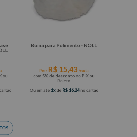
Base
Boina para Polimento - NOLL
NOLL
R$
15
,
43
a
Por:
/cada
X ou
com
5% de desconto
no PIX ou
Boleto
cartão
Ou em até
1
de
R$
16
,
24
no cartão
COMPRAR