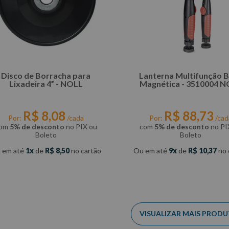
Disco de Borracha para
Lanterna Multifunção 
Lixadeira 4” - NOLL
Magnética - 3510004 
R$
8
,
08
R$
88
,
73
Por:
/cada
Por:
/cad
om
5% de desconto
no PIX ou
com
5% de desconto
no PI
Boleto
Boleto
 em até
1
de
R$
8
,
50
no cartão
Ou em até
9
de
R$
10
,
37
no 
COMPRAR
COMPRAR