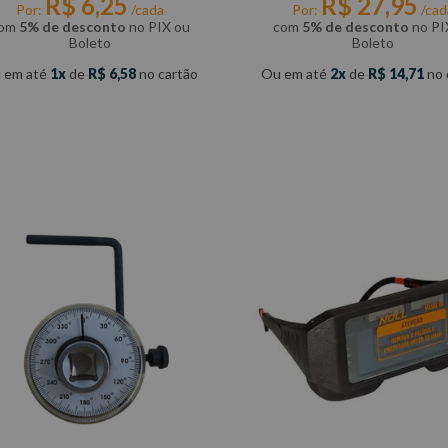
R$
6
,
25
R$
27
,
95
Por:
/cada
Por:
/cad
om
5% de desconto
no PIX ou
com
5% de desconto
no PI
Boleto
Boleto
 em até
1
de
R$
6
,
58
no cartão
Ou em até
2
de
R$
14
,
71
no 
COMPRAR
COMPRAR