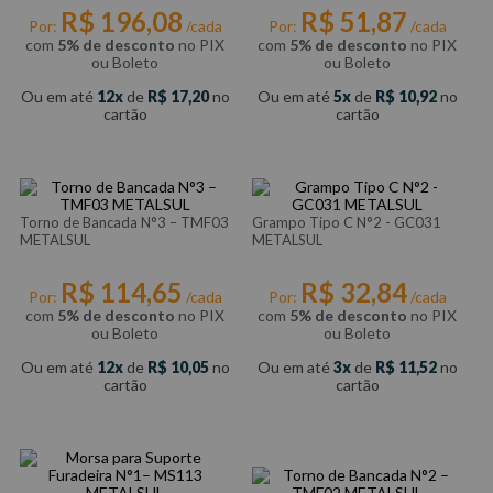
R$
196
,
08
R$
51
,
87
Por:
/cada
Por:
/cada
com
5% de desconto
no PIX
com
5% de desconto
no PIX
ou Boleto
ou Boleto
Ou em até
12
de
R$
17
,
20
no
Ou em até
5
de
R$
10
,
92
no
cartão
cartão
Torno de Bancada N°3 – TMF03
Grampo Tipo C N°2 - GC031
METALSUL
METALSUL
R$
114
,
65
R$
32
,
84
Por:
/cada
Por:
/cada
com
5% de desconto
no PIX
com
5% de desconto
no PIX
ou Boleto
ou Boleto
Ou em até
12
de
R$
10
,
05
no
Ou em até
3
de
R$
11
,
52
no
cartão
cartão