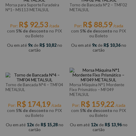
Morsa para Suporte Furadeira
Torno de Bancada N°2 – TMF02
N°1– MS113 METALSUL
METALSUL
R$
92
,
53
R$
88
,
59
Por:
/cada
Por:
/cada
com
5% de desconto
no PIX
com
5% de desconto
no PIX
ou Boleto
ou Boleto
Ou em até
9
de
R$
10
,
82
no
Ou em até
9
de
R$
10
,
36
no
cartão
cartão
Torno de Bancada N°4 – TMF04
Morsa Máquina N°1 Mordente
METALSUL
Fixo Prismático – MF049
METALSUL
R$
174
,
19
R$
159
,
22
Por:
/cada
Por:
/cada
com
5% de desconto
no PIX
com
5% de desconto
no PIX
ou Boleto
ou Boleto
Ou em até
12
de
R$
15
,
28
no
Ou em até
12
de
R$
13
,
96
no
cartão
cartão