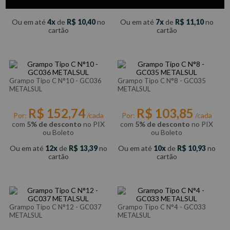
ou Boleto
ou Boleto
Ou em até
4
de
R$
10
,
40
no
Ou em até
7
de
R$
11
,
10
no
cartão
cartão
Grampo Tipo C N°10 - GC036
Grampo Tipo C N°8 - GC035
METALSUL
METALSUL
R$
152
,
74
R$
103
,
85
Por:
/cada
Por:
/cada
com
5% de desconto
no PIX
com
5% de desconto
no PIX
ou Boleto
ou Boleto
Ou em até
12
de
R$
13
,
39
no
Ou em até
10
de
R$
10
,
93
no
cartão
cartão
Grampo Tipo C N°12 - GC037
Grampo Tipo C N°4 - GC033
METALSUL
METALSUL