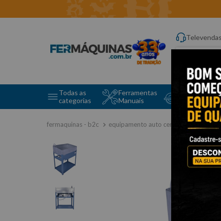
Televenda
Digite aqui o q
Todas as
Ferramentas
Ferramentas 
categorias
Manuais
e Máquinas
equipamento auto center
lavadora