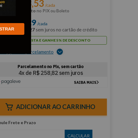
R$
983
,
53
r:
/cada
m
5% de desconto
no PIX ou Boleto
$
1
.
035
,
29
/cada
STRAR
m
12
x de
R$
86
,
27
sem juros no cartão de crédito
PAGUE À VISTA E GANHE 5% DE DESCONTO
er opções de parcelamento
ADICIONAR AO CARRINHO