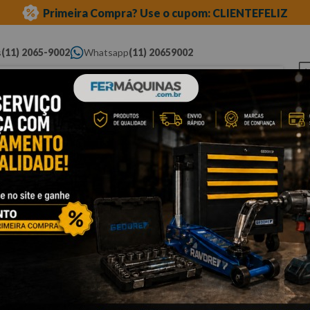
Primeira Compra? Use o cupom: CLIENTEFELIZ
s
(11) 2065-9002
Whatsapp
(11) 20659002
ue você procura...
Elétricas
Ferramentas
Ferramentas
Eq
Pneumáticas
Automotivas Especiais
Au
 de peças
Cli
L
c
2