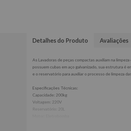
Detalhes do Produto
Avaliações
As Lavadoras de peças compactas auxiliam na limpeza 
possuem cubas em aço galvanizado, sua estrutura é em 
e o reservatório para auxiliar o processo de limpeza da
Especificações Técnicas:
Capacidade: 200kg
Voltagem: 220V
Reservatório: 20L
Motor: Eletrobomba
Dimensões da Embalagem CxLxA (mm): 750x450x890