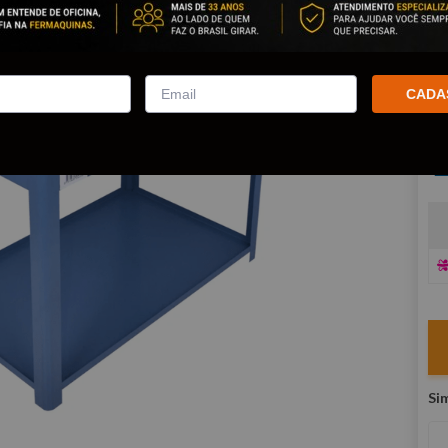
Po
co
R
CADA
E
V