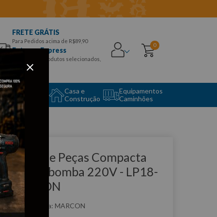
FRETE GRÁTIS
Para Pedidos acima de R$89,90
0
Entrega Express
para CEPS e produtos selecionados,
Aproveite!
uipamento
Casa e
Equipamentos
to Center
Construção
Caminhões
que e veja!
avadora de Peças Compacta
om Eletrobomba 220V - LP18-
V MARCON
:
LP18-2V
MARCON