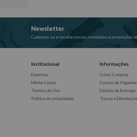
Peso: 15 kg
Ref: LP18-2V
Garantia: 6 meses
Newsletter
Fabricante: MARCON
-Imagens meramente ilustrativas
Cadastre-se e receba nossas novidades e promoções e
-Todas as informações divulgadas são de responsabili
Institucional
Informações
Empresa
Como Comprar
Minha Conta
Formas de Pagame
Termos de Uso
Formas de Entrega
Política de privacidade
Trocas e Devoluçõ