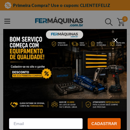
Primeira Compra? Use o cupom: CLIENTEFELIZ
0
Buscar
equipamento auto center
acessórios para oficina
luminárias e pendentes
Clique e veja!
Lanterna Led com Bateria
Recarregável- KING TONY
:
9TA27A
CADASTRAR
KING TONY