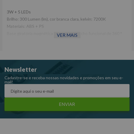
3W + 5 LEDs
Brilho: 300 Lumen (lm), cor branca clara, kelvin: 7200K
Materiais: ABS + PS
Base giratória magnética de 180 ° + gancho funcional de 360 °
VER MAIS
Bateria recarregável: 3.7V - 2600mAh Li-ion
Acessório: cabo de carregamento USB
4 horas de luz contínua, tempos de carga: 4,5 horas
Luz que indica o status da bateria
Newsletter
Luz superior com 5 LEDs
Código: 9TA27A
Cadastre-se e receba nossas novidades e promoções em seu e-
mail!
Marca: King Tony
ENVIAR