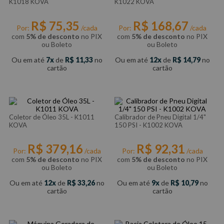
K1018 KOVA
K1022 KOVA
R$
75
,
35
R$
168
,
67
Por:
/cada
Por:
/cada
com
5% de desconto
no PIX
com
5% de desconto
no PIX
ou Boleto
ou Boleto
Ou em até
7
de
R$
11
,
33
no
Ou em até
12
de
R$
14
,
79
no
cartão
cartão
Coletor de Óleo 35L - K1011
Calibrador de Pneu Digital 1/4"
KOVA
150 PSI - K1002 KOVA
R$
379
,
16
R$
92
,
31
Por:
/cada
Por:
/cada
com
5% de desconto
no PIX
com
5% de desconto
no PIX
ou Boleto
ou Boleto
Ou em até
12
de
R$
33
,
26
no
Ou em até
9
de
R$
10
,
79
no
cartão
cartão