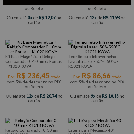
com
5% de desconto
no PIX
com
5% de desconto
no PIX
ou Boleto
ou Boleto
Ou em até
4
de
R$
12
,
07
no
Ou em até
12
de
R$
11
,
93
no
cartão
cartão
Kit Base Magnética + Relógio
Termômetro Infravermelho
Comparador 0-10mm c/ Pontas
Digital a Laser -50°~550°C -
- K1020 KOVA
K1021 KOVA
R$
236
,
45
R$
86
,
66
Por:
/cada
Por:
/cada
com
5% de desconto
no PIX
com
5% de desconto
no PIX
ou Boleto
ou Boleto
Ou em até
12
de
R$
20
,
74
no
Ou em até
9
de
R$
10
,
13
no
cartão
cartão
Relógio Comparador 0-10mm -
Esteira para Mecânico 40” -