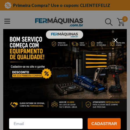
Primeira Compra? Use o cupom: CLIENTEFELIZ
0
Buscar
kova
Kova
17
Filtrar
Sincronizador Calibrador TPMS
Soprador Térmico c/ Ponteiras
Linha Ford - K1024 KOVA
2000W 127V - K1027 KOVA
CADASTRAR
R$
45
,
87
R$
136
,
06
Por:
/cada
Por:
/cada