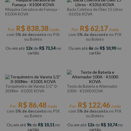
Máquina Geradora de Fumaça -
Bacia Coletora de Óleo 15 Litros
K1004 KOVA
- K1016 KOVA
R$
838
,
38
R$
62
,
17
Por:
/cada
Por:
/cada
com
5% de desconto
no PIX
com
5% de desconto
no PIX
ou Boleto
ou Boleto
Ou em até
12
de
R$
73
,
54
no
Ou em até
6
de
R$
10
,
90
no
cartão
cartão
Torquimetro de Vareta 1/2“ 0-
Teste de Bateria e Alternador
300Nm - K1001 KOVA
100A - K1000 KOVA
R$
86
,
48
R$
122
,
46
Por:
/cada
Por:
/cada
com
5% de desconto
no PIX
com
5% de desconto
no PIX
ou Boleto
ou Boleto
Ou em até
9
de
R$
10
,
11
no
Ou em até
12
de
R$
10
,
74
no
cartão
cartão