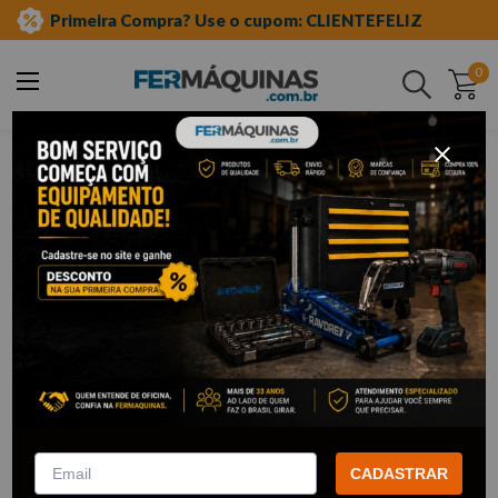
Primeira Compra? Use o cupom: CLIENTEFELIZ
0
Buscar
k&f
K&F
1
Filtrar
Lima Redonda Murça 8”-
11983BC K&F
R$
33
,
17
Por:
/cada
CADASTRAR
com
5% de desconto
no PIX