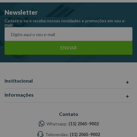
Kg Ref: 123089
Newsletter
Garantia: 3 meses Fabricante: MTX -Imagens meramente
ilustrativas -Todas as informações divulgadas são de
Cadastre-se e receba nossas novidades e promoções em seu e-
mail!
responsabilidade do Fabricante/ Fornecedor.
ENVIAR
Institucional
Informações
Contato
Whatsapp:
(11) 2065-9002
Televendas:
(11) 2065-9002