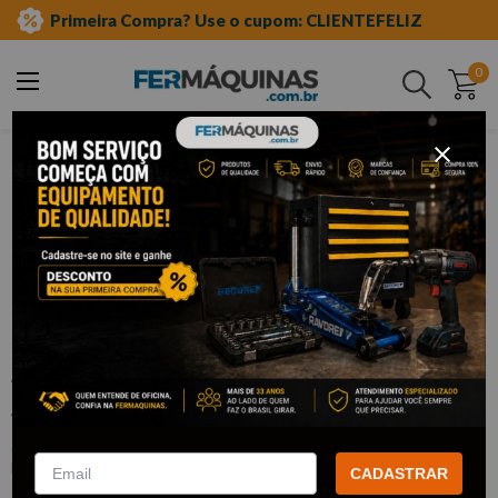
Primeira Compra? Use o cupom: CLIENTEFELIZ
0
Buscar
ferramentas manuais
jogo de chave allen
longa
Clique e veja!
Jogo Chave Allen Extra Longa 9 Pçs 2
A 12mm - MTX
:
123089
MTX
CADASTRAR