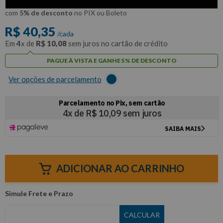
R$
38
,
33
Por:
/cada
com
5% de desconto
no PIX ou Boleto
R$
40
,
35
/cada
Em
4
x de
R$
10
,
08
sem juros no cartão de crédito
PAGUE À VISTA E GANHE 5% DE DESCONTO
Ver opções de parcelamento
ADICIONAR AO CARRINHO