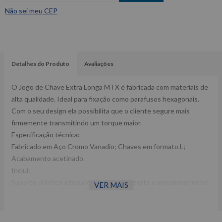
Não sei meu CEP
Detalhes do Produto
Avaliações
O Jogo de Chave Extra Longa MTX é fabricada com materiais de
alta qualidade. Ideal para fixação como parafusos hexagonais.
Com o seu design ela possibilita que o cliente segure mais
firmemente transmitindo um torque maior.
Especificação técnica:
Fabricado em Aço Cromo Vanadio; Chaves em formato L;
Acabamento acetinado.
Inclui:
Suporte plástico adequado para o transporte e armazenamento;
VER MAIS
9 peças: Tamanho: 2mm, 2,5mm, 3mm, 4mm, 5mm, 6mm, 8mm,
10mm e 12mm.
Dimensões da embalagem CxLxA (mm):100x10x270 Peso: 0,500