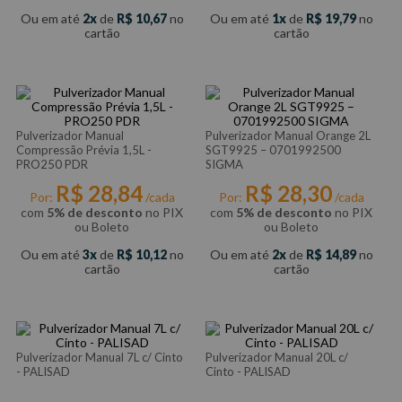
Ou em até
2
de
R$
10
,
67
no
Ou em até
1
de
R$
19
,
79
no
cartão
cartão
Pulverizador Manual
Pulverizador Manual Orange 2L
Compressão Prévia 1,5L -
SGT9925 – 0701992500
PRO250 PDR
SIGMA
R$
28
,
84
R$
28
,
30
Por:
/cada
Por:
/cada
com
5% de desconto
no PIX
com
5% de desconto
no PIX
ou Boleto
ou Boleto
Ou em até
3
de
R$
10
,
12
no
Ou em até
2
de
R$
14
,
89
no
cartão
cartão
Pulverizador Manual 7L c/ Cinto
Pulverizador Manual 20L c/
- PALISAD
Cinto - PALISAD