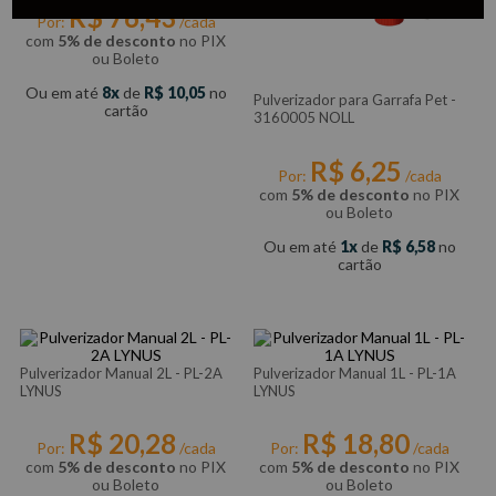
R$
76
,
43
Por:
/cada
com
5% de desconto
no PIX
ou Boleto
Ou em até
8
de
R$
10
,
05
no
Pulverizador para Garrafa Pet -
cartão
3160005 NOLL
R$
6
,
25
Por:
/cada
com
5% de desconto
no PIX
ou Boleto
Ou em até
1
de
R$
6
,
58
no
cartão
Pulverizador Manual 2L - PL-2A
Pulverizador Manual 1L - PL-1A
LYNUS
LYNUS
R$
20
,
28
R$
18
,
80
Por:
/cada
Por:
/cada
com
5% de desconto
no PIX
com
5% de desconto
no PIX
ou Boleto
ou Boleto