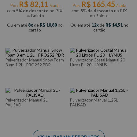
R$
82
,
11
R$
165
,
45
Por:
/cada
Por:
/cada
com
5% de desconto
no PIX
com
5% de desconto
no PIX
ou Boleto
ou Boleto
Ou em até
8
de
R$
10
,
80
no
Ou em até
12
de
R$
14
,
51
no
cartão
cartão
Pulverizador Manual Snow Foam
Pulverizador Costal Manual 20
3 em 1 2L - PRO252 PDR
Litros PL-20 – LYNUS
Pulverizador Manual 2L -
Pulverizador Manual 1,25L -
PALISAD
PALISAD