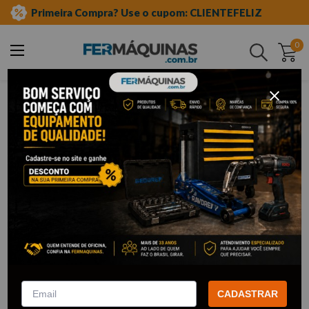
Primeira Compra? Use o cupom: CLIENTEFELIZ
0
Buscar
jardinagem
pulverizadores
pulverizadores manuais
Pulverizadores Manuais
15
Filtrar
Pulverizador Manual 5L c/ Cinto
- PALISAD
CADASTRAR