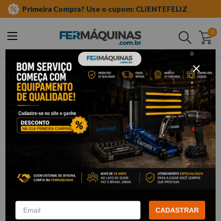
Primeira Compra? Use o cupom: CLIENTEFELIZ
0
Buscar
homeflex
Homeflex
1
Filtrar
Painel Quadrado 12W
100/240V 6500K – HOMEFLEX
CADASTRAR
R$
20
,
30
Por:
/cada