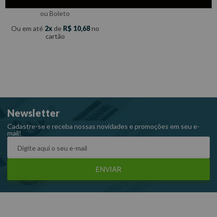
com
5% de desconto
no PIX
ou Boleto
Ou em até
2
de
R$
10
,
68
no
cartão
Newsletter
Cadastre-se e receba nossas novidades e promoções em seu e-
mail!
ENVIAR