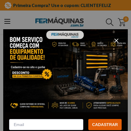
Primeira Compra? Use o cupom: CLIENTEFELIZ
0
Buscar
ferramentas manuais
ferramentas magnéticas
espelho para mecânico
Espelho Para Mecânico
2
Filtrar
Localizador de Parafusos c/
Espelho - EDA
Mão Mecânica c/ Espelho 2pç -
WESTERN
CADASTRAR
R$
11
,
17
Por:
/cada