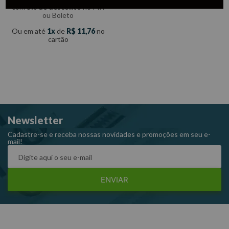
com
5% de desconto
no PIX
ou Boleto
Ou em até
1
de
R$
11
,
76
no
cartão
Newsletter
Cadastre-se e receba nossas novidades e promoções em seu e-
mail!
ENVIAR