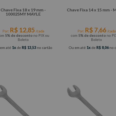
Chave Fixa 18 x 19 mm -
Chave Fixa 14 x 15 mm -
100025MY MAYLE
R$
12
,
85
R$
7
,
66
Por:
/cada
Por:
/cada
om
5% de desconto
no PIX ou
com
5% de desconto
no PI
Boleto
Boleto
 em até
1
de
R$
13
,
53
no cartão
Ou em até
1
de
R$
8
,
06
no c
COMPRAR
COMPRAR