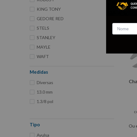
KING TONY
GEDORE RED
STELS
STANLEY
MAYLE
WAFT
BELZER
Medidas
FORD
Cha
Diversas
WESTERN
13.0 mm
Tramontina Pro
1.3/8 pol
c
Tipo
Ou 
Avulsa