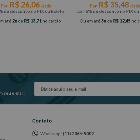
R$
26
,
06
R$
35
,
48
Por:
/cada
Por:
/cad
% de desconto
no PIX ou Boleto
com
5% de desconto
no PIX ou
em até
2
de
R$ 13,71
no cartão
Ou em até
3
de
R$ 12,45
no c
COMPRAR
COMPRAR
m seu e-mail!
Contato
Whatsapp:
(11) 2065-9002
nto