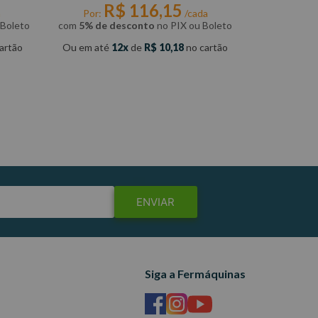
R$
116
,
15
a
Por:
/cada
 Boleto
com
5% de desconto
no PIX ou Boleto
artão
Ou em até
12
de
R$ 10,18
no cartão
COMPRAR
ENVIAR
Siga a Fermáquinas