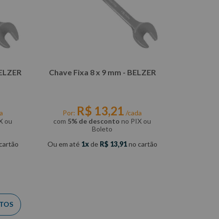
BELZER
Chave Fixa 8 x 9 mm - BELZER
R$
13
,
21
a
Por:
/cada
X ou
com
5% de desconto
no PIX ou
Boleto
cartão
Ou em até
1
de
R$
13
,
91
no cartão
COMPRAR