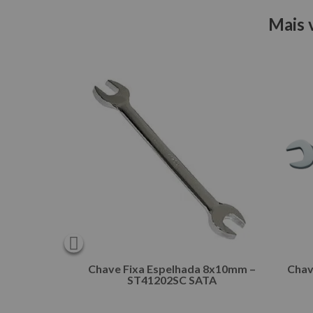
Mais 
a 21x23 mm
1
/cada
PIX ou Boleto
81
no cartão
AR
Chave Fixa Espelhada 8x10mm –
Chav
ST41202SC SATA