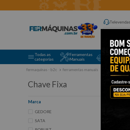
Televenda
Digite aqui o q
Todas as
Ferramentas
Ferramentas 
categorias
Manuais
e Máquinas
ferramentas manuais
chave fixa
Chave Fixa
Marca
177
GEDORE
SATA
ROBUST