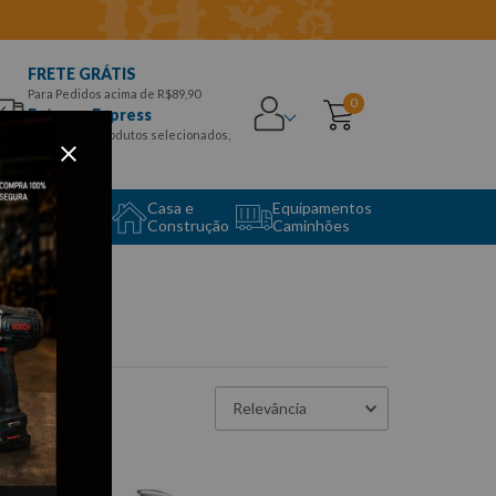
FRETE GRÁTIS
Para Pedidos acima de R$89,90
0
Entrega Express
para CEPS e produtos selecionados,
Aproveite!
uipamento
Casa e
Equipamentos
to Center
Construção
Caminhões
Relevância