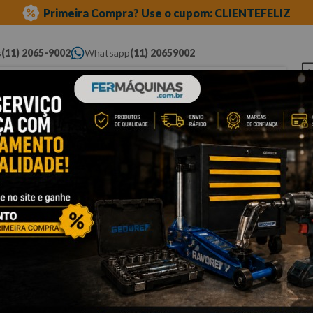
Primeira Compra? Use o cupom: CLIENTEFELIZ
s
(11) 2065-9002
Whatsapp
(11) 20659002
ue você procura...
Elétricas
Ferramentas
Ferramentas
Eq
Pneumáticas
Automotivas Especiais
Au