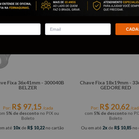
CADA
ve Fixa 36x41mm - 300040B
Chave Fixa 18x19mm - 3
BELZER
GEDORE RED
R$
97
,
15
R$
20
,
62
Por:
/cada
Por:
/cad
om
5% de desconto
no PIX ou
com
5% de desconto
no PI
Boleto
Boleto
em até
10
de
R$
10
,
22
no cartão
Ou em até
2
de
R$
10
,
85
no 