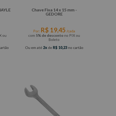
 MAYLE
Chave Fixa 14 x 15 mm -
GEDORE
R$
19
,
45
Por:
/cada
X ou
com
5% de desconto
no PIX ou
Boleto
artão
Ou em até
2
de
R$
10
,
23
no cartão
COMPRAR