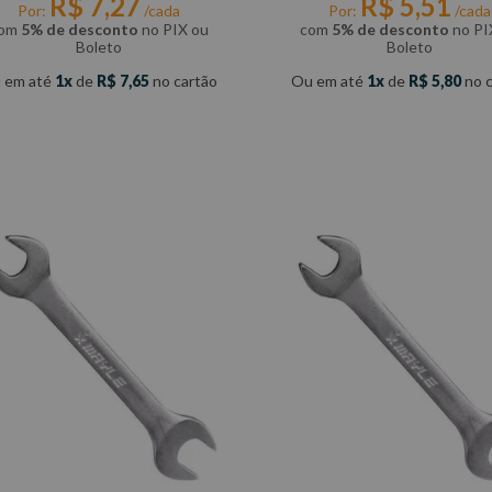
R$
7
,
27
R$
5
,
51
Por:
/cada
Por:
/cada
om
5% de desconto
no PIX ou
com
5% de desconto
no PI
Boleto
Boleto
 em até
1
de
R$
7
,
65
no cartão
Ou em até
1
de
R$
5
,
80
no c
COMPRAR
COMPRAR