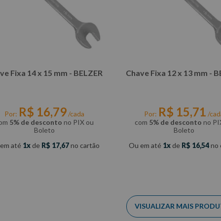
ve Fixa 14 x 15 mm - BELZER
Chave Fixa 12 x 13 mm - 
R$
16
,
79
R$
15
,
71
Por:
/cada
Por:
/cad
om
5% de desconto
no PIX ou
com
5% de desconto
no PI
Boleto
Boleto
 em até
1
de
R$
17
,
67
no cartão
Ou em até
1
de
R$
16
,
54
no 
COMPRAR
COMPRAR