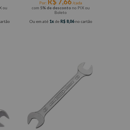
R$
7
,
66
Por:
/cada
X ou
com
5% de desconto
no PIX ou
Boleto
artão
Ou em até
1
de
R$
8
,
06
no cartão
COMPRAR