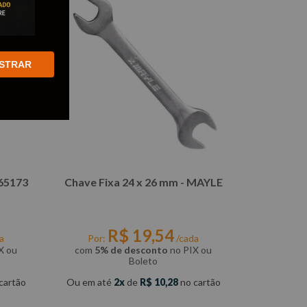
STRAR
365173
Chave Fixa 24 x 26 mm - MAYLE
R$
19
,
54
a
Por:
/cada
X ou
com
5% de desconto
no PIX ou
Boleto
cartão
Ou em até
2
de
R$
10
,
28
no cartão