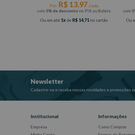
R$
13
,
97
Por:
/cada
com
5% de desconto
no PIX ou Boleto
com
5
Ou em até
1
de
R$ 14,71
no cartão
Ou 
COMPRAR
Newsletter
Cadastre-se e receba nossas novidades e promoções e
Institucional
Informações
Empresa
Como Comprar
Minha Conta
Formas de Pagame