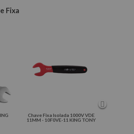
e Fixa
Chave Fix
Por:
com
5% de 
Ou em até
KING
Chave Fixa Isolada 1000V VDE
11MM - 10F0VE-11 KING TONY