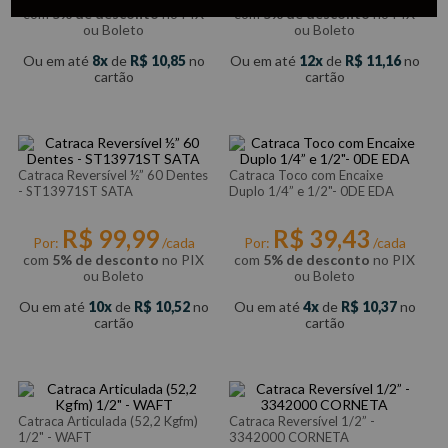
com
5% de desconto
no PIX
com
5% de desconto
no PIX
ou Boleto
ou Boleto
Ou em até
8
de
R$
10
,
85
no
Ou em até
12
de
R$
11
,
16
no
cartão
cartão
Catraca Reversível ½” 60 Dentes
Catraca Toco com Encaixe
- ST13971ST SATA
Duplo 1/4” e 1/2"- 0DE EDA
R$
99
,
99
R$
39
,
43
Por:
/cada
Por:
/cada
com
5% de desconto
no PIX
com
5% de desconto
no PIX
ou Boleto
ou Boleto
Ou em até
10
de
R$
10
,
52
no
Ou em até
4
de
R$
10
,
37
no
cartão
cartão
Catraca Articulada (52,2 Kgfm)
Catraca Reversível 1/2” -
1/2" - WAFT
3342000 CORNETA