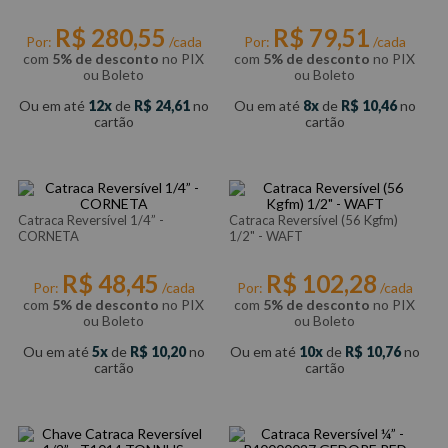
R$
280
,
55
R$
79
,
51
Por:
/cada
Por:
/cada
com
5% de desconto
no PIX
com
5% de desconto
no PIX
ou Boleto
ou Boleto
Ou em até
12
de
R$
24
,
61
no
Ou em até
8
de
R$
10
,
46
no
cartão
cartão
Catraca Reversível 1/4” -
Catraca Reversível (56 Kgfm)
CORNETA
1/2" - WAFT
R$
48
,
45
R$
102
,
28
Por:
/cada
Por:
/cada
com
5% de desconto
no PIX
com
5% de desconto
no PIX
ou Boleto
ou Boleto
Ou em até
5
de
R$
10
,
20
no
Ou em até
10
de
R$
10
,
76
no
cartão
cartão