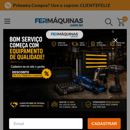
Primeira Compra? Use o cupom: CLIENTEFELIZ
0
Buscar
ferramentas manuais
catraca reversível para soquetes
Catraca Reversível Para Soquetes
60
Filtrar
Catraca Reversível (72 Dentes)
Catraca Simples 1/2" - 1993Z-
1/4” – Stels
94 GEDORE
CADASTRAR
R$
82
,
53
R$
127
,
23
Por:
/cada
Por:
/cada