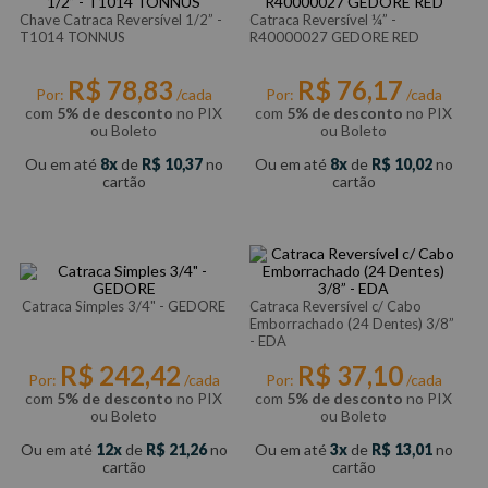
Chave Catraca Reversível 1/2” -
Catraca Reversível ¼” -
T1014 TONNUS
R40000027 GEDORE RED
R$
78
,
83
R$
76
,
17
Por:
/cada
Por:
/cada
com
5% de desconto
no PIX
com
5% de desconto
no PIX
ou Boleto
ou Boleto
Ou em até
8
de
R$
10
,
37
no
Ou em até
8
de
R$
10
,
02
no
cartão
cartão
Catraca Simples 3/4" - GEDORE
Catraca Reversível c/ Cabo
Emborrachado (24 Dentes) 3/8”
- EDA
R$
242
,
42
R$
37
,
10
Por:
/cada
Por:
/cada
com
5% de desconto
no PIX
com
5% de desconto
no PIX
ou Boleto
ou Boleto
Ou em até
12
de
R$
21
,
26
no
Ou em até
3
de
R$
13
,
01
no
cartão
cartão