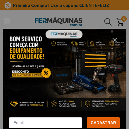
Primeira Compra? Use o cupom: CLIENTEFELIZ
0
Buscar
ferramentas manuais
cabo de força para soquetes
Cabo De Força Para Soquetes
30
Filtrar
Cabo de Força T 3/4" x 18"
Cabo de Força T 3/4" - WAFT
-3348000 CORNETA
CADASTRAR
R$
88
,
21
R$
142
,
34
Por:
/cada
Por:
/cada