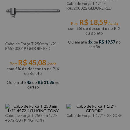
Cabo de Força T 1/4” -
R45200022 GEDORE RED
R$
18
,
59
Por:
/cada
com
5% de desconto
no PIX
ou Boleto
Ou em até
1
de
R$
19
,
57
no
Cabo de Força T 250mm 1/2“ -
cartão
R65200049 GEDORE RED
R$
45
,
08
Por:
/cada
com
5% de desconto
no PIX
ou Boleto
Ou em até
4
de
R$
11
,
86
no
cartão
Cabo de Força T 250mm 1/2"-
Cabo de Força T 1/2" - GEDORE
4572-10H KING TONY