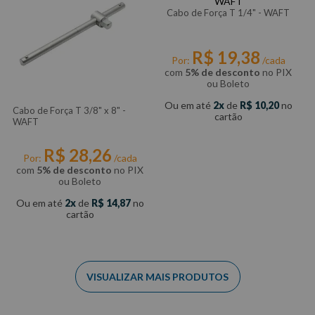
Cabo de Força T 1/4" - WAFT
R$
19
,
38
Por:
/cada
com
5% de desconto
no PIX
ou Boleto
Ou em até
2
de
R$
10
,
20
no
Cabo de Força T 3/8" x 8" -
cartão
WAFT
R$
28
,
26
Por:
/cada
com
5% de desconto
no PIX
ou Boleto
Ou em até
2
de
R$
14
,
87
no
cartão