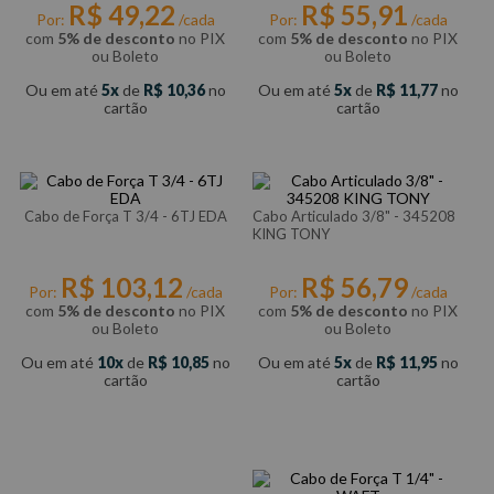
R$
49
,
22
R$
55
,
91
Por:
/cada
Por:
/cada
com
5% de desconto
no PIX
com
5% de desconto
no PIX
ou Boleto
ou Boleto
Ou em até
5
de
R$
10
,
36
no
Ou em até
5
de
R$
11
,
77
no
cartão
cartão
Cabo de Força T 3/4 - 6TJ EDA
Cabo Articulado 3/8" - 345208
KING TONY
R$
103
,
12
R$
56
,
79
Por:
/cada
Por:
/cada
com
5% de desconto
no PIX
com
5% de desconto
no PIX
ou Boleto
ou Boleto
Ou em até
10
de
R$
10
,
85
no
Ou em até
5
de
R$
11
,
95
no
cartão
cartão