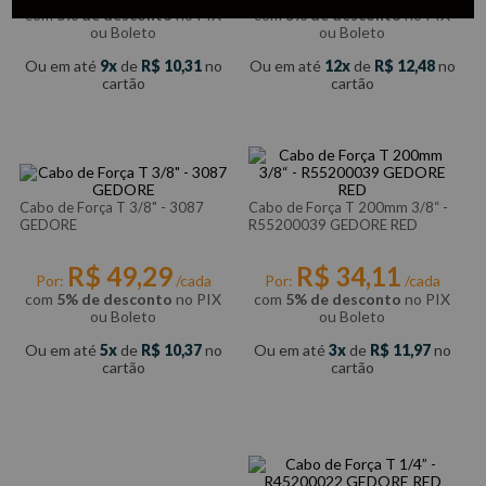
com
5% de desconto
no PIX
com
5% de desconto
no PIX
ou Boleto
ou Boleto
Ou em até
9
de
R$
10
,
31
no
Ou em até
12
de
R$
12
,
48
no
cartão
cartão
Cabo de Força T 3/8" - 3087
Cabo de Força T 200mm 3/8“ -
GEDORE
R55200039 GEDORE RED
R$
49
,
29
R$
34
,
11
Por:
/cada
Por:
/cada
com
5% de desconto
no PIX
com
5% de desconto
no PIX
ou Boleto
ou Boleto
Ou em até
5
de
R$
10
,
37
no
Ou em até
3
de
R$
11
,
97
no
cartão
cartão