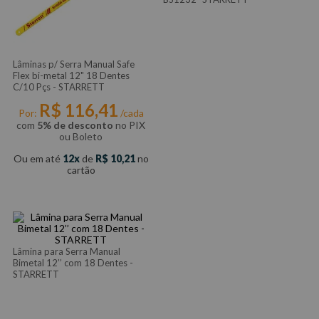
Lâminas p/ Serra Manual Safe
Flex bi-metal 12" 18 Dentes
C/10 Pçs - STARRETT
R$
116
,
41
Por:
/cada
com
5% de desconto
no PIX
ou Boleto
Ou em até
12
de
R$
10
,
21
no
cartão
Lâmina para Serra Manual
Bimetal 12’’ com 18 Dentes -
STARRETT