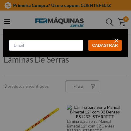
Primeira Compra? Use o cupom: CLIENTEFELIZ
0
Buscar
ferramentas manuais
arco de serra
lâminas de serras
CADASTRAR
Lâminas De Serras
3
Filtrar
Lâmina para Serra Manual
Bimetal 12’’ com 32 Dentes
BS1232- STARRETT