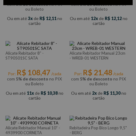
com
5% de desconto
no PIX
com
5% de desconto
no PIX
ou Boleto
ou Boleto
Ou em até
3
de
R$
12
,
11
no
Ou em até
12
de
R$
12
,
12
no
cartão
cartão
Alicate Rebitador 8” -
Alicate Rebitador Manual 23cm
ST90501SC SATA
- WREB-01 WESTERN
R$
108
,
47
R$
21
,
48
Por:
/cada
Por:
/cada
com
5% de desconto
no PIX
com
5% de desconto
no PIX
ou Boleto
ou Boleto
Ou em até
11
de
R$
10
,
38
no
Ou em até
2
de
R$
11
,
30
no
cartão
cartão
Alicate Rebitador Manual 10” -
Rebitadeira Pop Bico Longo 9,5"
4939900 CORNETA
- BERG