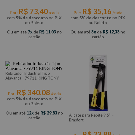
R$
73
,
40
R$
35
,
16
Por:
/cada
Por:
/cada
com
5% de desconto
no PIX
com
5% de desconto
no PIX
ou Boleto
ou Boleto
Ou em até
7
de
R$
11
,
03
no
Ou em até
3
de
R$
12
,
33
no
cartão
cartão
Rebitador Industrial Tipo
Alavanca - 79711 KING TONY
R$
340
,
08
Por:
/cada
com
5% de desconto
no PIX
ou Boleto
Ou em até
12
de
R$
29
,
83
no
Alicate para Rebite 9,5” –
cartão
Brasfort
R$
23
,
88