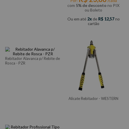
Por:
/cada
com
5% de desconto
no PIX
ou Boleto
Ou em até
2
de
R$
12
,
57
no
cartão
Rebitador Alavanca p/ Rebite de
Rosca - PZR
Alicate Rebitador - WESTERN