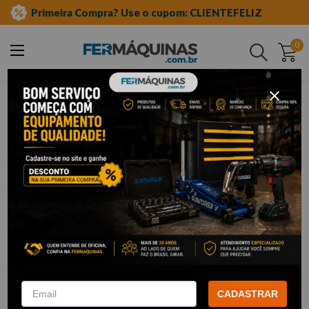
Primeira Compra? Use o cupom: CLIENTEFELIZ
0
Buscar
ferramentas manuais
alicates
alicate rebitador
Alicate Rebitador
11
Filtrar
Alicate Rebitador 9,5” -
Rebitador Tipo Alavanca 13” -
3370167 ROBUST
ST90502 SATA
CADASTRAR
R$
34
,
53
R$
138
,
23
Por:
/cada
Por:
/cada