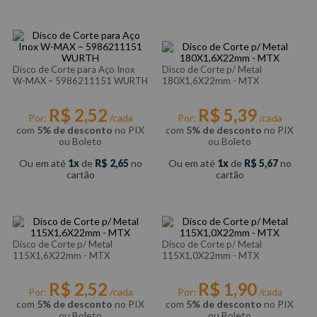
Disco de Corte para Aço Inox
Disco de Corte p/ Metal
W-MAX – 5986211151 WURTH
180X1,6X22mm - MTX
R$
2
,
52
R$
5
,
39
Por:
/cada
Por:
/cada
com
5% de desconto
no PIX
com
5% de desconto
no PIX
ou Boleto
ou Boleto
Ou em até
1
de
R$
2
,
65
no
Ou em até
1
de
R$
5
,
67
no
cartão
cartão
Disco de Corte p/ Metal
Disco de Corte p/ Metal
115X1,6X22mm - MTX
115X1,0X22mm - MTX
R$
2
,
52
R$
1
,
90
Por:
/cada
Por:
/cada
com
5% de desconto
no PIX
com
5% de desconto
no PIX
ou Boleto
ou Boleto