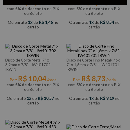
R$
1
,
39
R$
8
,
11
Por:
/cada
Por:
/cada
com
5% de desconto
no PIX
com
5% de desconto
no PIX
ou Boleto
ou Boleto
Ou em até
1
de
R$
1
,
46
no
Ou em até
1
de
R$
8
,
54
no
cartão
cartão
Disco de Corte Metal 7” x
Disco de Corte Fino Metal/Inox
3,2mm x 7/8” - IW401702
7” x 1,6mm x 7/8” - IW401701
IRWIN
IRWIN
R$
10
,
04
R$
8
,
73
Por:
/cada
Por:
/cada
com
5% de desconto
no PIX
com
5% de desconto
no PIX
ou Boleto
ou Boleto
Ou em até
1
de
R$
10
,
57
no
Ou em até
1
de
R$
9
,
19
no
cartão
cartão