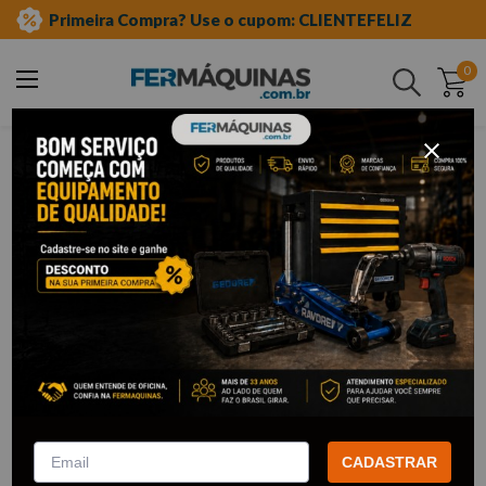
Primeira Compra? Use o cupom: CLIENTEFELIZ
0
Buscar
ferramentas em geral
abrasivos
disco de corte
Disco De Corte
23
Filtrar
Disco de Corte Extra Fino 4.½” x
Disco de Corte para Inox
7/8” - 1340001 ROCAST
180x30x22.23 - D-80020
MAKITA
CADASTRAR