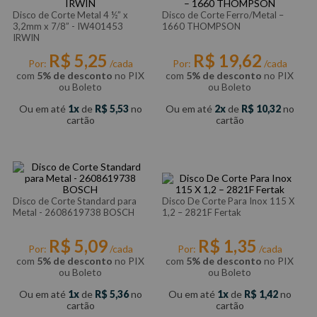
Disco de Corte Metal 4 ½” x
Disco de Corte Ferro/Metal –
3,2mm x 7/8” - IW401453
1660 THOMPSON
IRWIN
R$
5
,
25
R$
19
,
62
Por:
/cada
Por:
/cada
com
5% de desconto
no PIX
com
5% de desconto
no PIX
ou Boleto
ou Boleto
Ou em até
1
de
R$
5
,
53
no
Ou em até
2
de
R$
10
,
32
no
cartão
cartão
Disco de Corte Standard para
Disco De Corte Para Inox 115 X
Metal - 2608619738 BOSCH
1,2 – 2821F Fertak
R$
5
,
09
R$
1
,
35
Por:
/cada
Por:
/cada
com
5% de desconto
no PIX
com
5% de desconto
no PIX
ou Boleto
ou Boleto
Ou em até
1
de
R$
5
,
36
no
Ou em até
1
de
R$
1
,
42
no
cartão
cartão