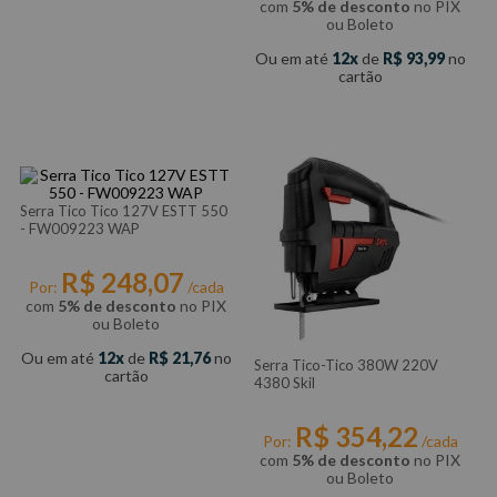
com
5% de desconto
no PIX
ou Boleto
Ou em até
12
de
R$
93
,
99
no
cartão
Serra Tico Tico 127V ESTT 550
- FW009223 WAP
R$
248
,
07
Por:
/cada
com
5% de desconto
no PIX
ou Boleto
Ou em até
12
de
R$
21
,
76
no
Serra Tico-Tico 380W 220V
cartão
4380 Skil
R$
354
,
22
Por:
/cada
com
5% de desconto
no PIX
ou Boleto