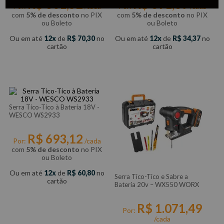
R$
801
,
52
R$
391
,
89
Por:
/cada
Por:
/cada
com
5% de desconto
no PIX
com
5% de desconto
no PIX
ou Boleto
ou Boleto
Ou em até
12
de
R$
70
,
30
no
Ou em até
12
de
R$
34
,
37
no
cartão
cartão
Serra Tico-Tico à Bateria 18V -
WESCO WS2933
R$
693
,
12
Por:
/cada
com
5% de desconto
no PIX
ou Boleto
Ou em até
12
de
R$
60
,
80
no
Serra Tico-Tico e Sabre a
cartão
Bateria 20v – WX550 WORX
R$
1
.
071
,
49
Por:
/cada