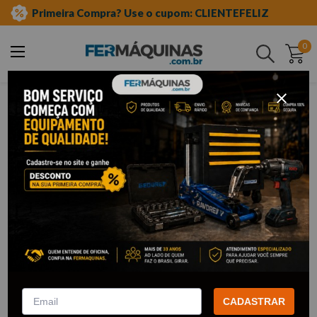
Primeira Compra? Use o cupom: CLIENTEFELIZ
0
Buscar
ferramentas elétricas e máquinas
serra elétrica
serra tico tico
Serra Tico Tico
14
Filtrar
Serra Tico Tico 450W – 4327-
Serra Tico-Tico Elétrica 850w
220V MAKITA
127V- WESCO WS3772U
CADASTRAR