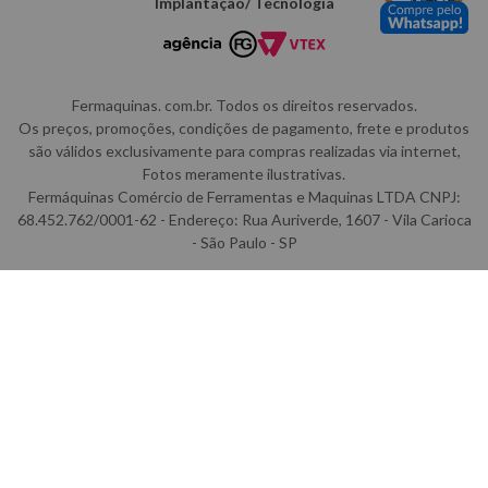
Implantação/ Tecnologia
Fermaquinas. com.br. Todos os direitos reservados.
Os preços, promoções, condições de pagamento, frete e produtos
são válidos exclusivamente para compras realizadas via internet,
Fotos meramente ilustrativas.
Fermáquinas Comércio de Ferramentas e Maquinas LTDA CNPJ:
68.452.762/0001-62 - Endereço: Rua Auriverde, 1607 - Vila Carioca
- São Paulo - SP