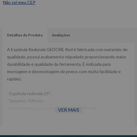
Não sei meu CEP
Detalhes do Produto
Avaliações
A Espátula Redonda GEDORE Red é fabricada com materiais de
qualidade, possui acabamento niquelado proporcionando maior
durabilidade e qualidade da ferramenta. É indicada para
montagem e desmontagem de pneus com muita facilidade e
rapidez.
- Espátula redonda 23";
-Tamanho: 500 mm;
-Fabricada em aço cromo vanádio GEDORE red;
VER MAIS
-Acabamento niquelado;
-Ref.: R90600074.