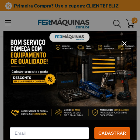
Primeira Compra? Use o cupom: CLIENTEFELIZ
0
Buscar
borracharia
ferramentas borracharia
espátulas
Clique e veja!
Espátula Redonda 23" - GEDORE RED
:
R90600074
GEDORE RED
CADASTRAR
R$
89
,
19
Por:
/cada