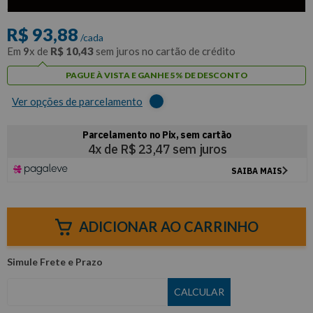
com
5% de desconto
no PIX ou Boleto
R$
93
,
88
/cada
Em
9
x de
R$
10
,
43
sem juros no cartão de crédito
PAGUE À VISTA E GANHE 5% DE DESCONTO
Ver opções de parcelamento
ADICIONAR AO CARRINHO