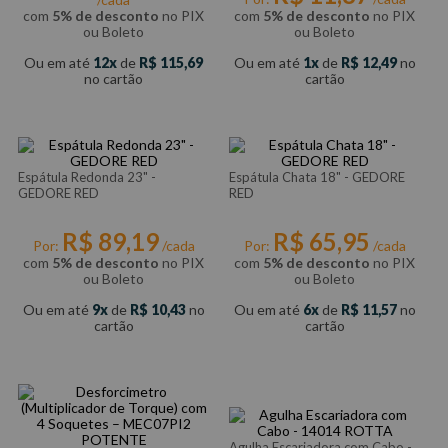
com
5% de desconto
no PIX
com
5% de desconto
no PIX
ou Boleto
ou Boleto
Ou em até
12
de
R$
115
,
69
Ou em até
1
de
R$
12
,
49
no
no cartão
cartão
Espátula Redonda 23" -
Espátula Chata 18" - GEDORE
GEDORE RED
RED
R$
89
,
19
R$
65
,
95
Por:
/cada
Por:
/cada
com
5% de desconto
no PIX
com
5% de desconto
no PIX
ou Boleto
ou Boleto
Ou em até
9
de
R$
10
,
43
no
Ou em até
6
de
R$
11
,
57
no
cartão
cartão
Agulha Escariadora com Cabo -