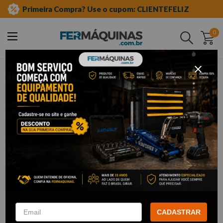
Primeira Compra? Use o cupom: CLIENTEFELIZ
0
Buscar
borracharia
Borracharia
Seja você um profissional ou alguém precisando de
equipamentos de
auto elétrica
, a Fermáquinas é o seu destino
único para ferramentas e equipamentos de alta qualidade.
Afinal, oferecemos uma ampla gama de produtos para atender
às suas necessidades específicas, desde ferramentas básicas até
kits completos para oficinas. Confira!
VER MAIS!
CADASTRAR