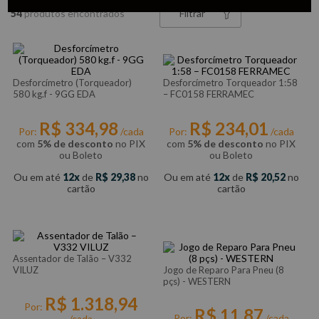
54
Filtrar
Desforcímetro (Torqueador)
Desforcímetro Torqueador 1:58
580 kg.f - 9GG EDA
– FC0158 FERRAMEC
R$
334
,
98
R$
234
,
01
Por:
/cada
Por:
/cada
com
5% de desconto
no PIX
com
5% de desconto
no PIX
ou Boleto
ou Boleto
Ou em até
12
de
R$
29
,
38
no
Ou em até
12
de
R$
20
,
52
no
cartão
cartão
Assentador de Talão – V332
VILUZ
Jogo de Reparo Para Pneu (8
pçs) - WESTERN
R$
1
.
318
,
94
Por:
R$
11
,
87
Por:
/cada
/cada