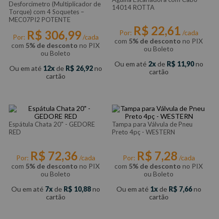
Desforcimetro (Multiplicador de
14014 ROTTA
Torque) com 4 Soquetes –
MEC07PI2 POTENTE
R$
22
,
61
R$
306
,
99
Por:
/cada
Por:
/cada
com
5% de desconto
no PIX
com
5% de desconto
no PIX
ou Boleto
ou Boleto
Ou em até
2
de
R$
11
,
90
no
Ou em até
12
de
R$
26
,
92
no
cartão
cartão
Espátula Chata 20" - GEDORE
Tampa para Válvula de Pneu
RED
Preto 4pç - WESTERN
R$
72
,
36
R$
7
,
28
Por:
/cada
Por:
/cada
com
5% de desconto
no PIX
com
5% de desconto
no PIX
ou Boleto
ou Boleto
Ou em até
7
de
R$
10
,
88
no
Ou em até
1
de
R$
7
,
66
no
cartão
cartão