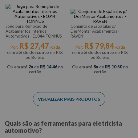
Jogo para Remoção de
Conjunto de Espátulas p/
Acabamentos Internos
DesMontar Acabamentos -
Automotivos - E1044 TONNUS
RAVEN
R$
27
,
47
R$
79
,
84
Por:
/cada
Por:
/cada
com
5% de desconto
no PIX
com
5% de desconto
no PIX
ou Boleto
ou Boleto
Ou em até
2
de
R$
14
,
46
no
Ou em até
8
de
R$
10
,
50
no
cartão
cartão
Quais são as ferramentas para eletricista
automotivo?