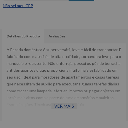
Não sei meu CEP
Detalhes do Produto
Avaliações
A Escada doméstica é super versátil, leve e fácil de transportar. É
fabricado com materiais de alta qualidade, tornando-a leve para o
manuseio e resistente. Não enferruja, possui os pés de borracha
antiderrapantes o que proporciona muito mais estabilidade em
seu uso. Ideal para moradores de apartamentos e casas térreas
que necessitam de auxílio para executar algumas tarefas diárias
como trocar uma lâmpada, efetuar limpezas ou pegar objetos em
locais mais altos como a parte de cima de armários e maleiros.
Especificações Técnicas: Material: Alumínio
VER MAIS
Plataforma:Polipropileno Degraus: 6 Altura Aberta: 178 cm
Altura Fechada (para transporte): 183cm Altura Patamar (útil):
130 cm Dimensões (fechada): 16 x 48 x 193cm Suporte de