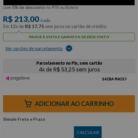
R$
202
,
35
Por:
/cada
com
5% de desconto
no PIX ou Boleto
R$
213
,
00
/cada
Em
12
x de
R$
17
,
75
sem juros no cartão de crédito
PAGUE À VISTA E GANHE 5% DE DESCONTO
Ver opções de parcelamento
ADICIONAR AO CARRINHO