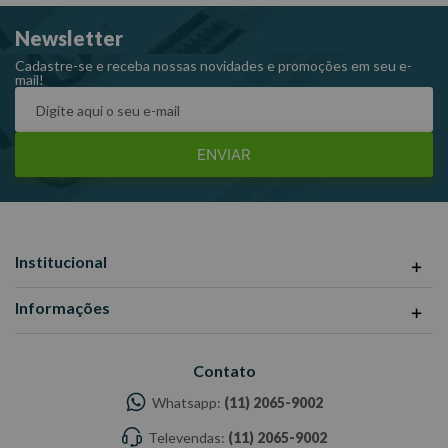
Carga: 120kg Dimensões da embalagem CxLxA (mm):
Newsletter
490x100x1790 Peso: 3,75Kg Ref: R06
Garantia: 1 ano Fabricante: REAL ESCADAS -Imagens
Cadastre-se e receba nossas novidades e promoções em seu e-
mail!
meramente ilustrativas -Todas as informações divulgadas são de
responsabilidade do Fabricante/Fornecedor.
ENVIAR
Institucional
Informações
Contato
Whatsapp:
(11) 2065-9002
Televendas:
(11) 2065-9002