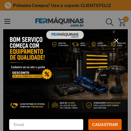
Primeira Compra? Use o cupom: CLIENTEFELIZ
0
Buscar
casa e construção
escadas
doméstica
Clique e veja!
Escada de Alumínio 6 Degraus
Doméstica - R06 REAL ESCADAS
:
51
REAL ESCADAS
CADASTRAR