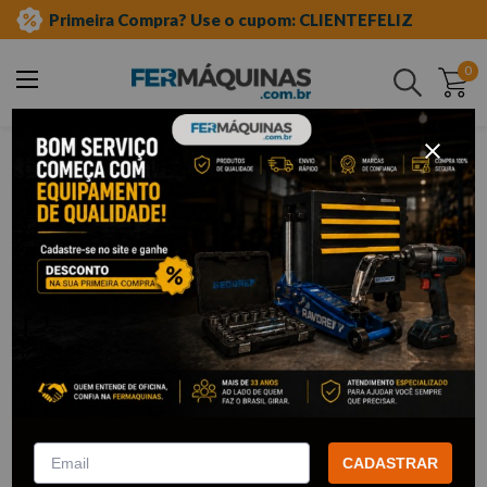
Primeira Compra? Use o cupom: CLIENTEFELIZ
0
Buscar
casa e construção
Casa e Construção
No universo da
casa e construção
, cada detalhe é essencial
para garantir a qualidade e segurança de uma obra. Por isso,
para construir ou reformar, conte com a Fermáquinas e adquira
ferramentas para o seu projeto.
Seja um profissional ou entusiasta do “faça-você-mesmo”, ter os
equipamentos essenciais para casa
é fundamental para um
trabalho eficiente, seguro e preciso. Assim, em nosso catálogo,
você encontra tudo o que precisa. Confira!
VER MAIS!
CADASTRAR