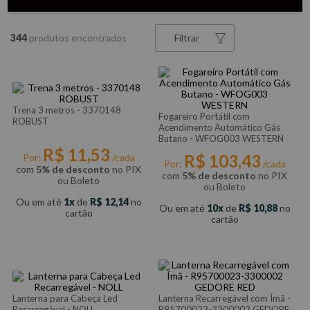
344
Filtrar
Trena 3 metros - 3370148
Fogareiro Portátil com
ROBUST
Acendimento Automático Gás
Butano - WFOG003 WESTERN
R$
11
,
53
R$
103
,
43
Por:
/cada
Por:
/cada
com
5% de desconto
no PIX
com
5% de desconto
no PIX
ou Boleto
ou Boleto
Ou em até
1
de
R$
12
,
14
no
Ou em até
10
de
R$
10
,
88
no
cartão
cartão
Lanterna para Cabeça Led
Lanterna Recarregável com Ímã -
Recarregável - NOLL
R95700023-3300002 GEDORE