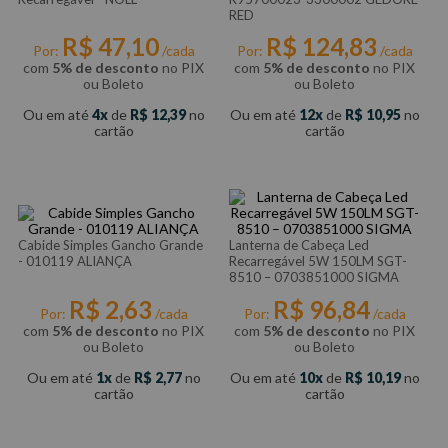
RED
R$
47
,
10
R$
124
,
83
Por:
/cada
Por:
/cada
com
5% de desconto
no PIX
com
5% de desconto
no PIX
ou Boleto
ou Boleto
Ou em até
4
de
R$
12
,
39
no
Ou em até
12
de
R$
10
,
95
no
cartão
cartão
Cabide Simples Gancho Grande
Lanterna de Cabeça Led
- 010119 ALIANÇA
Recarregável 5W 150LM SGT-
8510 – 0703851000 SIGMA
R$
2
,
63
R$
96
,
84
Por:
/cada
Por:
/cada
com
5% de desconto
no PIX
com
5% de desconto
no PIX
ou Boleto
ou Boleto
Ou em até
1
de
R$
2
,
77
no
Ou em até
10
de
R$
10
,
19
no
cartão
cartão