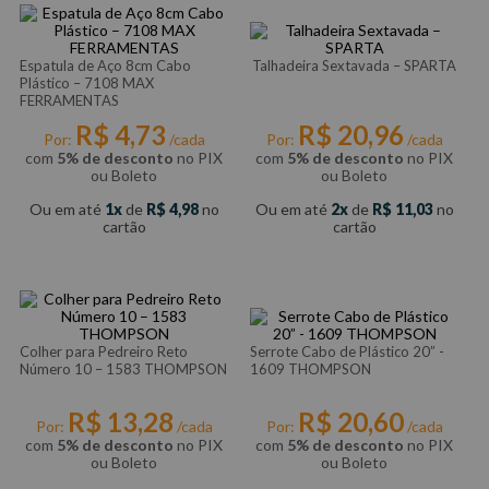
Espatula de Aço 8cm Cabo
Talhadeira Sextavada – SPARTA
Plástico – 7108 MAX
FERRAMENTAS
R$
4
,
73
R$
20
,
96
Por:
/cada
Por:
/cada
com
5% de desconto
no PIX
com
5% de desconto
no PIX
ou Boleto
ou Boleto
Ou em até
1
de
R$
4
,
98
no
Ou em até
2
de
R$
11
,
03
no
cartão
cartão
Colher para Pedreiro Reto
Serrote Cabo de Plástico 20” -
Número 10 – 1583 THOMPSON
1609 THOMPSON
R$
13
,
28
R$
20
,
60
Por:
/cada
Por:
/cada
com
5% de desconto
no PIX
com
5% de desconto
no PIX
ou Boleto
ou Boleto