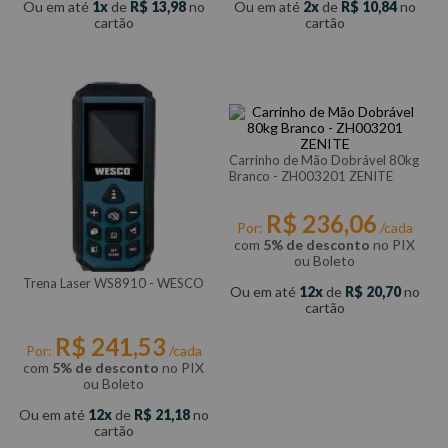
Ou em até
1
de
R$
13
,
98
no
Ou em até
2
de
R$
10
,
84
no
cartão
cartão
Carrinho de Mão Dobrável 80kg
Branco - ZH003201 ZENITE
R$
236
,
06
Por:
/cada
com
5% de desconto
no PIX
ou Boleto
Trena Laser WS8910 - WESCO
Ou em até
12
de
R$
20
,
70
no
cartão
R$
241
,
53
Por:
/cada
com
5% de desconto
no PIX
ou Boleto
Ou em até
12
de
R$
21
,
18
no
cartão